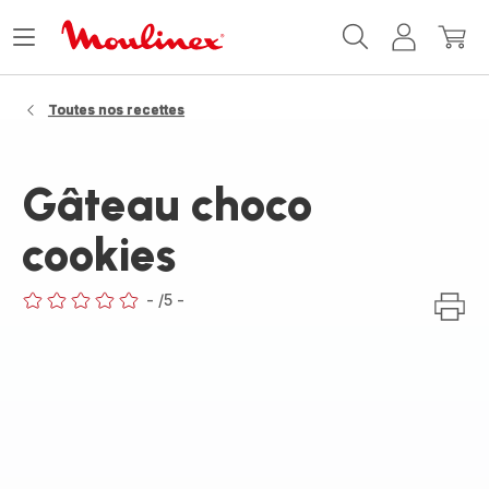
Accueil
Ouvrir
Mon
Mon
Moulinex
le
compte
panie
menu
Toutes nos recettes
Gâteau choco
cookies
-
/5
-
ratings.0