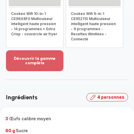
Cookeo Wifi 10-in-1
Cookeo Wifi 9-in-1
CE96X8F0 Multicuiseur
CE952110 Multicuiseur
intelligent haute pression
intelligent haute pression
- 14 programmes + Extra
- 9 programmes -
Crisp - couvercle air fryer
Recettes illimitées -
Connecté
Découvrir la gamme
complète
Voir
plus...
-
Découvrir
la
Ingrédients
4 personnes
gamme
complète
-
3
Œufs calibre moyen
60 g
Sucre