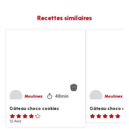
Recettes similaires
Gâteau
Gâteau
choco
choco
cookies
de
voyage
48min
Moulinex
Moulinex
Gâteau choco cookies
Gâteau choco de
ratings.4.2
12 Avis
ratings.NaN