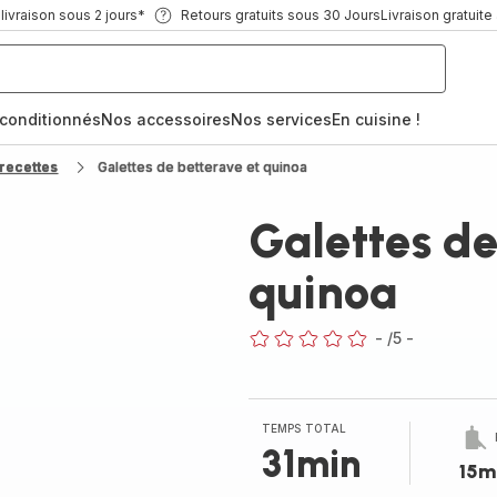
ivraison sous 2 jours*
Retours gratuits sous 30 Jours
Livraison gratuite
econditionnés
Nos accessoires
Nos services
En cuisine !
recettes
Galettes de betterave et quinoa
Galettes de
quinoa
-
/5
-
ratings.0
TEMPS TOTAL
31min
15m