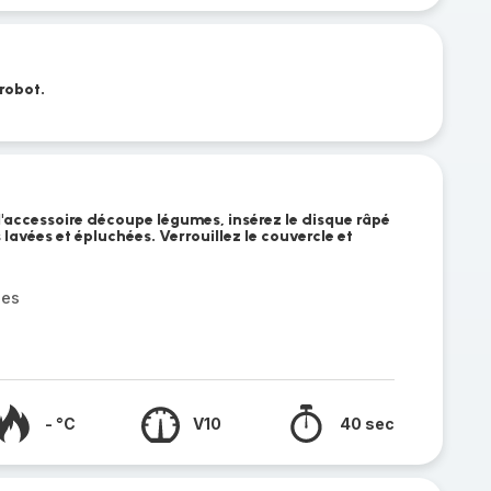
 robot.
l'accessoire découpe légumes, insérez le disque râpé
 lavées et épluchées. Verrouillez le couvercle et
ues
- °C
V10
40 sec