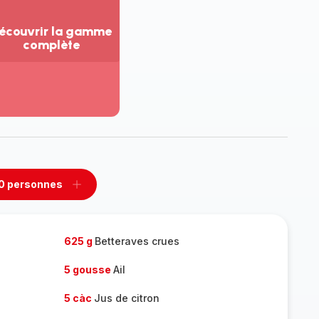
écouvrir la gamme
complète
ir
us...
couvrir
amme
mplète
0 personnes
rimer
Ajouter
sonnes
personnes
625 g
Betteraves crues
5 gousse
Ail
5 càc
Jus de citron