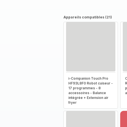
Appareils compatibles (21)
i-Companion Touch Pro
HF93L8F0 Robot cuiseur -
R
17 programmes - 8
p
accessoires - Balance
a
intégrée + Extension air
fryer