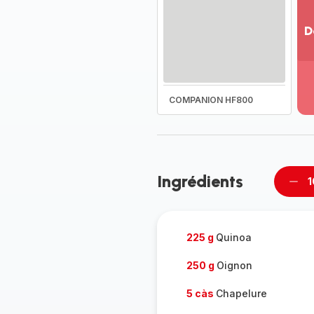
D
Vo
pl
-
Dé
COMPANION HF800
la
g
co
-
Ingrédients
1
Supp
per
225 g
Quinoa
250 g
Oignon
5 càs
Chapelure