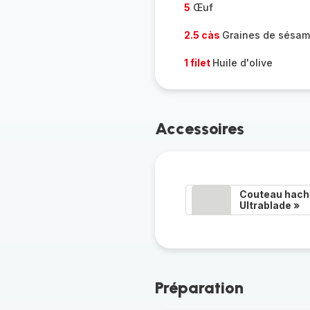
5
Œuf
2.5 càs
Graines de sésa
1 filet
Huile d'olive
Accessoires
Couteau hacho
Ultrablade »
Préparation