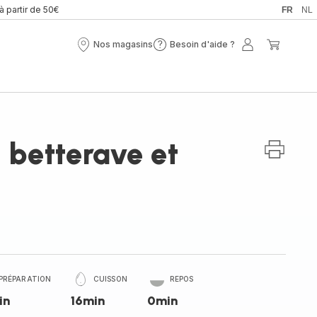
 à partir de 50€
FR
NL
Nos magasins
Besoin d'aide ?
Nos
Besoin
Mon
Mon
magasins
d'aide
compte
panier
?
 betterave et
PRÉPARATION
CUISSON
REPOS
in
16min
0min