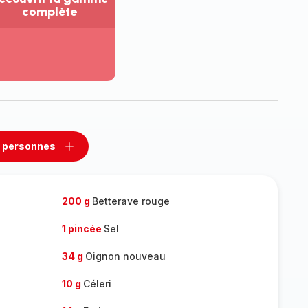
complète
ir
us...
couvrir
amme
mplète
 personnes
rimer
Ajouter
sonnes
personnes
200 g
Betterave rouge
1 pincée
Sel
34 g
Oignon nouveau
10 g
Céleri