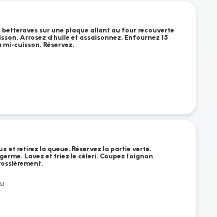
s betteraves sur une plaque allant au four recouverte
isson. Arrosez d'huile et assaisonnez. Enfournez 15
a mi-cuisson. Réservez.
 et retirez la queue. Réservez la partie verte.
e germe. Lavez et triez le céleri. Coupez l'oignon
grossièrement.
au