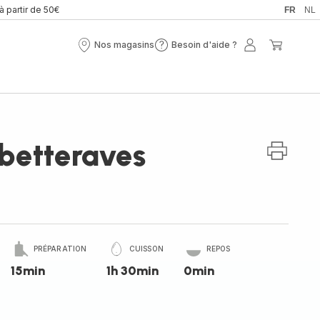
 à partir de 50€
FR
NL
Nos magasins
Besoin d'aide ?
Nos
Besoin
Mon
Mon
magasins
d'aide
compte
panier
?
 betteraves
PRÉPARATION
CUISSON
REPOS
15min
1h 30min
0min