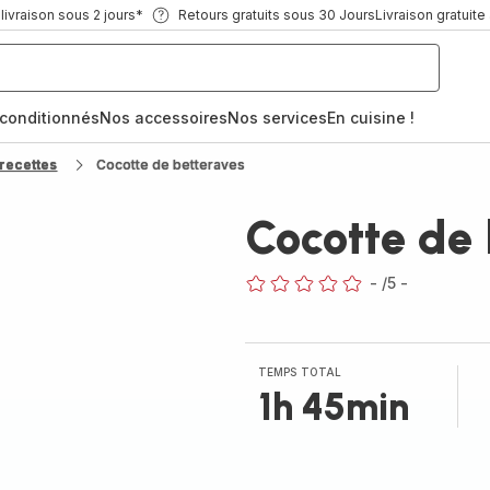
ivraison sous 2 jours*
Retours gratuits sous 30 Jours
Livraison gratuite
econditionnés
Nos accessoires
Nos services
En cuisine !
recettes
Cocotte de betteraves
Cocotte de
-
/5
-
ratings.0
TEMPS TOTAL
1h 45min