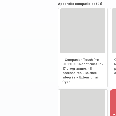
Appareils compatibles (21)
i-Companion Touch Pro
HF93L8F0 Robot cuiseur -
R
17 programmes - 8
p
accessoires - Balance
a
intégrée + Extension air
fryer
D