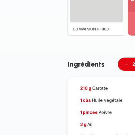
Vo
pl
-
Dé
COMPANION HF800
la
g
co
-
Ingrédients
2
Supp
per
210 g
Carotte
1 càs
Huile végétale
1 pincée
Poivre
3 g
Ail