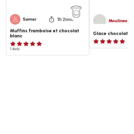
1h 2min
Samar
Moulinex
Muffins framboise et chocolat
Glace chocolat no
blanc
ratings.NaN
Avis
1 Avis
5
étoiles
(moyenne)