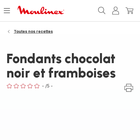
Accueil
Ouvrir
Mon
Mon
Moulinex
le
compte
panie
menu
Toutes nos recettes
Fondants chocolat
noir et framboises
-
/5
-
ratings.0