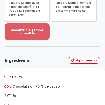
Easy Fry Silence avec
Easy Fry Silence, Air fryer,
hublot de contrôle, air
5 L, Technologie Silence,
fryer, 5 L, Technologie
Système Smart Assist
Silent, Noir
Découvrir la gamme
complète
Voir
plus...
-
Découvrir
la
Ingrédients
4 personnes
gamme
complète
-
50 g
Beurre
60 g
Chocolat noir 70 % de cacao
2
Œufs