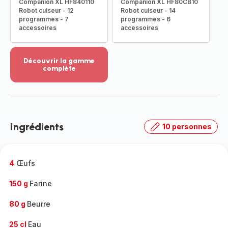
Companion XL HF840110
Companion XL HF80CB10
Robot cuiseur - 12
Robot cuiseur - 14
programmes - 7
programmes - 6
accessoires
accessoires
Découvrir la gamme
complète
Voir
plus...
-
Découvrir
la
Ingrédients
10 personnes
gamme
complète
-
4
Œufs
150 g
Farine
80 g
Beurre
25 cl
Eau