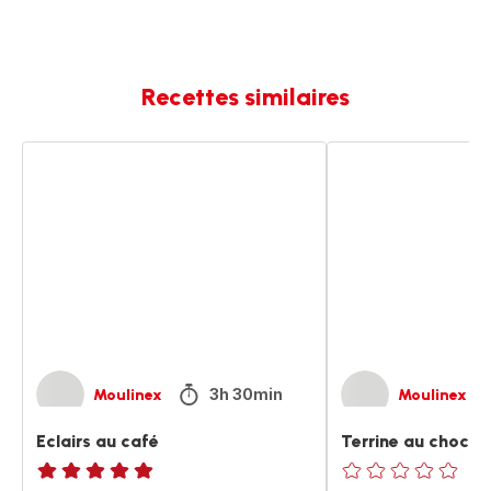
Recettes similaires
Eclairs
Terrine
au
au
café
chocolat
3h 30min
Moulinex
Moulinex
Eclairs au café
Terrine au chocol
ratings.NaN
ratings.0