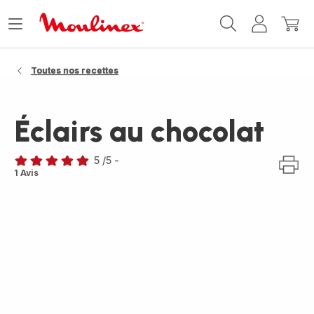
Accueil
Ouvrir
Mon
Mon
Moulinex
le
compte
panie
menu
Toutes nos recettes
Éclairs au chocolat
5
/5
-
Avis
1 Avis
5
étoiles
(moyenne)