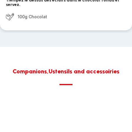
Trempez le dessus des éclairs dans le chocolat fondu et
servez.
100g Chocolat
Companions,Ustensils and accessoiries