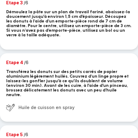
Etape 3
/6
Démoulez la pâte sur un plan de travail fariné, abaissez-la
doucement jusqu’à environ 1,5 cm d’épaisseur. Découpez
les donuts à l'aide d'un emporte-pièce rond de 7 cm de
diamètre. Pour le centre, utilisez un emporte-pièce de 3 cm.
Si vous n'avez pas d'emporte-pièce, utilisez un bol ou un
verre à la taille adéquate.
Etape 4
/6
Transférez les donuts sur des petits carrés de papier
aluminium légèrement huilés. Couvrez d'un linge propre et
laissez-les gonfler jusqu’à ce qu’ils doublent de volume
(environ 30 min). Avant de les cuire, à l’aide d’un pinceau,
brossez délicatement les donuts avec un peu d'huile
neutre.
Huile de cuisson en spray
Etape 5
/6