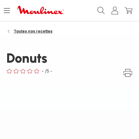
Accueil
Ouvrir
Mon
Mon
Moulinex
le
compte
panie
menu
Toutes nos recettes
Donuts
-
/5
-
ratings.0