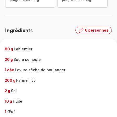
Ingrédients
6 personnes
80 g
Lait entier
20 g
Sucre semoule
1 càc
Levure sèche de boulanger
200 g
Farine T55
2 g
Sel
10 g
Huile
1
Œuf