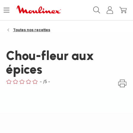
Accueil
Ouvrir
Mon
Mon
Moulinex
le
compte
panie
menu
Toutes nos recettes
Chou-fleur aux
épices
-
/5
-
ratings.0