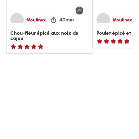
40min
Moulinex
Moulinex
Chou-fleur épicé aux noix de
Poulet épicé et ch
cajou
ratings.NaN
ratings.NaN