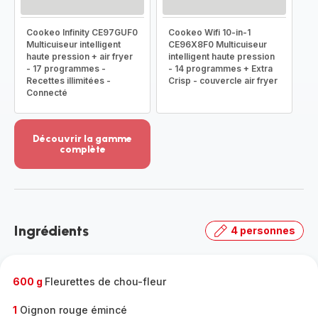
Cookeo Infinity CE97GUF0
Cookeo Wifi 10-in-1
Multicuiseur intelligent
CE96X8F0 Multicuiseur
haute pression + air fryer
intelligent haute pression
- 17 programmes -
- 14 programmes + Extra
Recettes illimitées -
Crisp - couvercle air fryer
Connecté
Découvrir la gamme
complète
Voir
plus...
-
Découvrir
la
Ingrédients
4 personnes
gamme
complète
-
600 g
Fleurettes de chou-fleur
1
Oignon rouge émincé