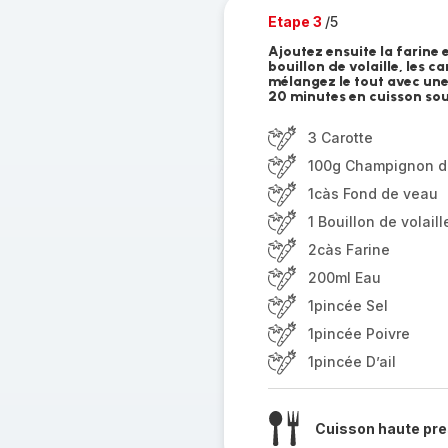
Etape 3
/5
Ajoutez ensuite la farine e
bouillon de volaille, les c
mélangez le tout avec une
20 minutes en cuisson sou
3 Carotte
100g Champignon d
1càs Fond de veau
1 Bouillon de volaill
2càs Farine
200ml Eau
1pincée Sel
1pincée Poivre
1pincée D’ail
Cuisson haute pre