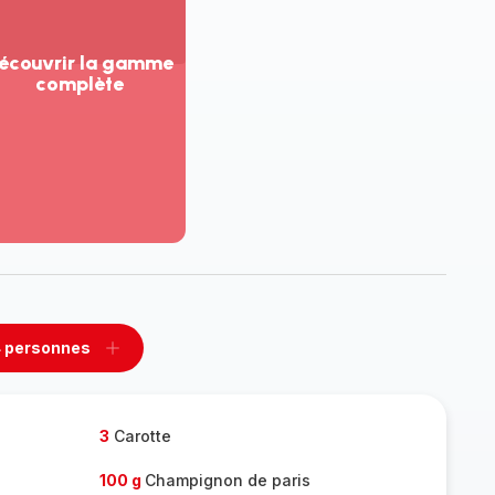
écouvrir la gamme
complète
ir
us...
couvrir
amme
mplète
 personnes
rimer
Ajouter
sonnes
personnes
3
Carotte
100 g
Champignon de paris