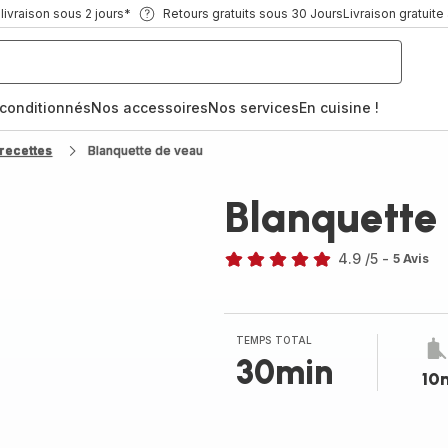
ivraison sous 2 jours*
Retours gratuits sous 30 Jours
Livraison gratuite
econditionnés
Nos accessoires
Nos services
En cuisine !
recettes
Blanquette de veau
Blanquette
4.9
/5
-
5 Avis
ratings.4.9
TEMPS TOTAL
30min
10