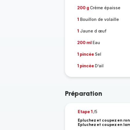
200 g
Crème épaisse
1
Bouillon de volaille
1
Jaune d œuf
200 ml
Eau
1 pincée
Sel
1 pincée
D’ail
Préparation
Etape 1
/5
Epluchez et coupez en rond
Epluchez et coupez en lam