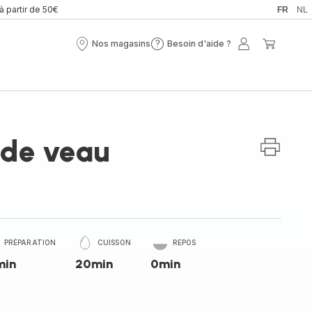
 à partir de 50€
FR
NL
Nos magasins
Besoin d'aide ?
Nos
Besoin
Mon
Mon
magasins
d'aide
compte
panier
?
 de veau
PRÉPARATION
CUISSON
REPOS
min
20min
0min