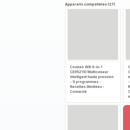
Appareils compatibles (27)
Cookeo Wifi 9-in-1
C
CE952110 Multicuiseur
C
intelligent haute pression
i
- 9 programmes -
-
Recettes illimitées -
R
Connecté
C
i