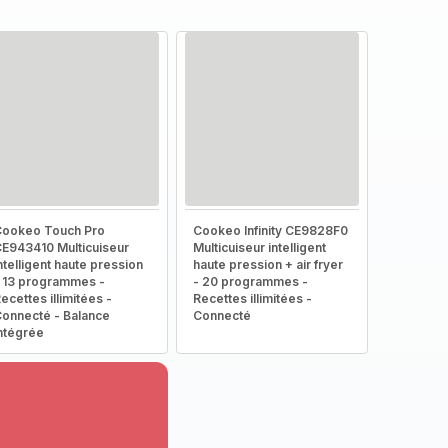
ookeo Touch Pro
Cookeo Infinity CE9828F0
E943410 Multicuiseur
Multicuiseur intelligent
ntelligent haute pression
haute pression + air fryer
 13 programmes -
- 20 programmes -
ecettes illimitées -
Recettes illimitées -
onnecté - Balance
Connecté
ntégrée