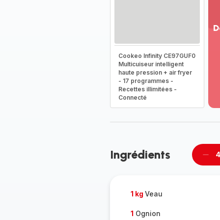
D
Vo
Cookeo Infinity CE97GUF0
pl
Multicuiseur intelligent
-
haute pression + air fryer
Dé
- 17 programmes -
la
Recettes illimitées -
g
Connecté
co
-
Ingrédients
4
Supp
per
1 kg
Veau
1
Ognion