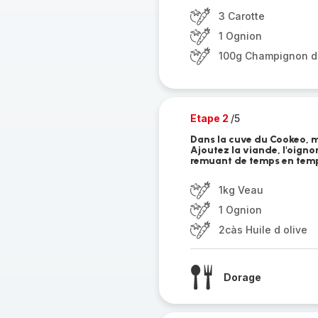
3 Carotte
1 Ognion
100g Champignon d
Etape 2
/5
Dans la cuve du Cookeo, me
Ajoutez la viande, l'oigno
remuant de temps en tem
1kg Veau
1 Ognion
2càs Huile d olive
Dorage