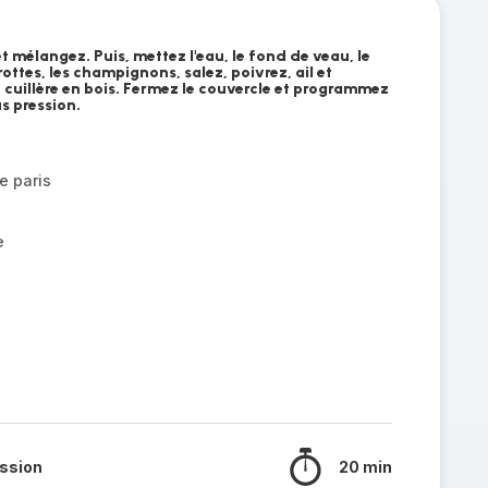
t mélangez. Puis, mettez l'eau, le fond de veau, le
arottes, les champignons, salez, poivrez, ail et
 cuillère en bois. Fermez le couvercle et programmez
s pression.
e paris
e
ssion
20 min