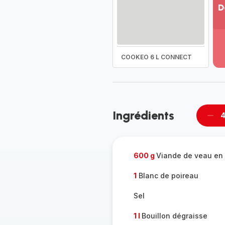
D
Vo
pl
-
Dé
COOKEO 6 L CONNECT
la
g
co
-
Ingrédients
4
Supp
per
600 g
Viande de veau en
1
Blanc de poireau
Sel
1 l
Bouillon dégraisse