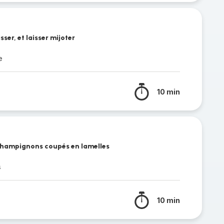
ser, et laisser mijoter
e
10 min
 champignons coupés en lamelles
s
10 min