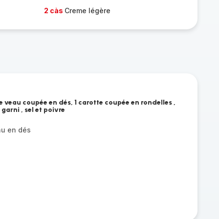
2 càs
Creme légère
 veau coupée en dés, 1 carotte coupée en rondelles ,
garni , sel et poivre
au en dés