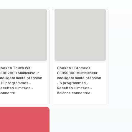
ookeo Touch Wifi
Cookeo+ Grameez
E902800 Multicuiseur
CE859800 Multicuiseur
ntelligent haute pression
intelligent haute pression
 13 programmes -
- 6 programmes -
ecettes illimitées -
Recettes illimitées -
Connecté
Balance connectée