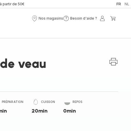
 à partir de 50€
FR
NL
Nos magasins
Besoin d'aide ?
Nos
Besoin
Mon
Mon
magasins
d'aide
compte
panier
?
 de veau
PRÉPARATION
CUISSON
REPOS
min
20min
0min