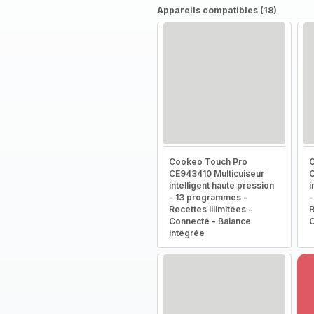
Appareils compatibles (18)
Cookeo Touch Pro
C
CE943410 Multicuiseur
C
intelligent haute pression
i
- 13 programmes -
-
Recettes illimitées -
R
Connecté - Balance
intégrée