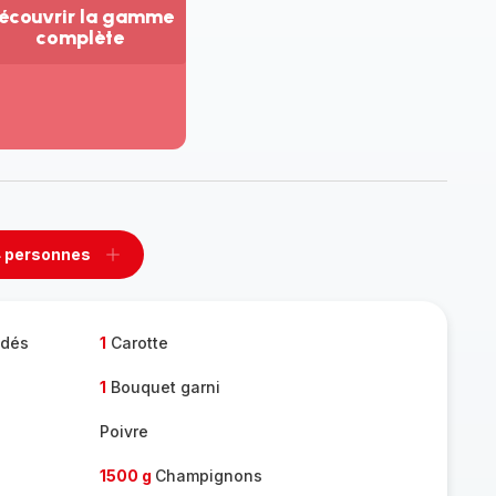
écouvrir la gamme
complète
ir
us...
couvrir
amme
mplète
 personnes
rimer
Ajouter
sonnes
personnes
 dés
1
Carotte
1
Bouquet garni
Poivre
1500 g
Champignons