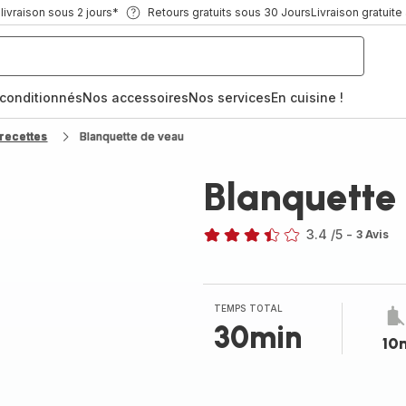
ivraison sous 2 jours*
Retours gratuits sous 30 Jours
Livraison gratuite
econditionnés
Nos accessoires
Nos services
En cuisine !
recettes
Blanquette de veau
Blanquette
3.4
/5
-
3 Avis
ratings.3.4
TEMPS TOTAL
30min
10