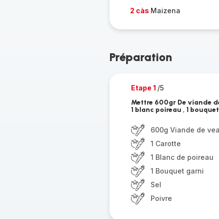
2 càs
Maizena
Préparation
Etape 1
/5
Mettre 600gr De viande de
1 blanc poireau , 1 bouquet 
600g Viande de ve
1 Carotte
1 Blanc de poireau
1 Bouquet garni
Sel
Poivre