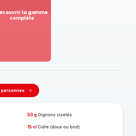
écouvrir la gamme
complète
ir
us...
couvrir
amme
mplète
 personnes
rimer
Ajouter
sonnes
personnes
50 g
Oignons ciselés
15 cl
Cidre (doux ou brut)