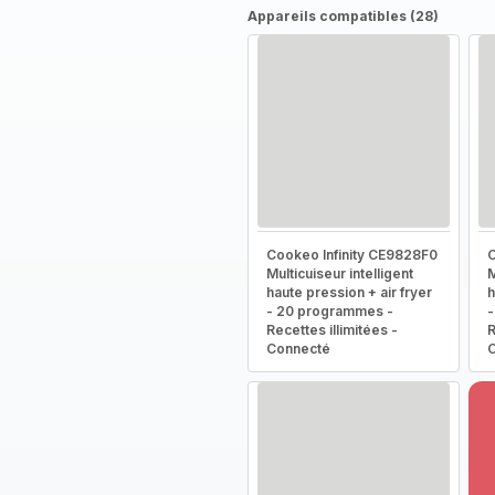
Appareils compatibles (28)
Cookeo Infinity CE9828F0
C
Multicuiseur intelligent
M
haute pression + air fryer
h
- 20 programmes -
-
Recettes illimitées -
R
Connecté