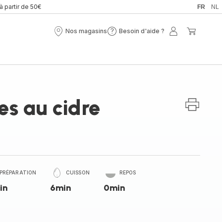
 à partir de 50€
FR
NL
Nos magasins
Besoin d'aide ?
Nos
Besoin
Mon
Mon
magasins
d'aide
compte
panier
?
es au cidre
PRÉPARATION
CUISSON
REPOS
in
6min
0min