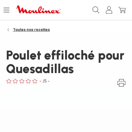
Accueil
Ouvrir
Mon
Mon
Moulinex
le
compte
panie
menu
Toutes nos recettes
Poulet effiloché pour
Quesadillas
-
/5
-
ratings.0