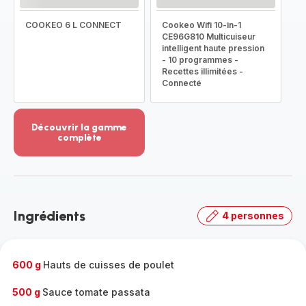
COOKEO 6 L CONNECT
Cookeo Wifi 10-in-1
CE96G810 Multicuiseur
intelligent haute pression
- 10 programmes -
Recettes illimitées -
Connecté
Découvrir la gamme
complète
Voir
plus...
-
Découvrir
la
Ingrédients
4 personnes
gamme
complète
-
600 g
Hauts de cuisses de poulet
500 g
Sauce tomate passata