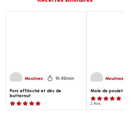
Porc
Mole
effiloché
de
et
poulet
dés
de
butternut
1h 45min
Moulinex
Moulinex
Porc effiloché et dés de
Mole de poulet
butternut
Avis
2 Avis
ratings.NaN
5
étoiles
(moyenne)