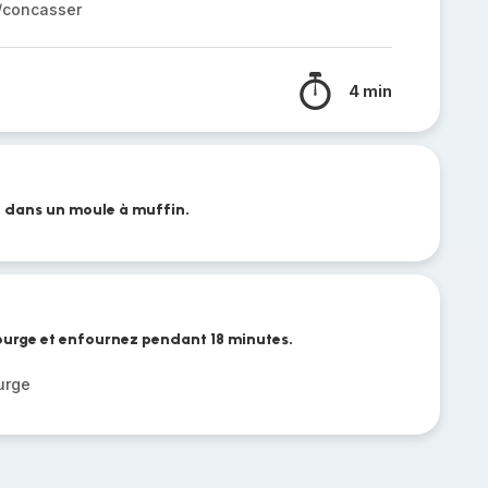
r/concasser
4 min
n dans un moule à muffin.
ourge et enfournez pendant 18 minutes.
urge