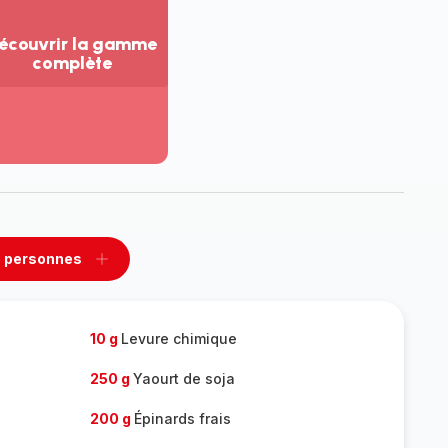
écouvrir la gamme
complète
ir
us...
couvrir
amme
mplète
 personnes
rimer
Ajouter
sonnes
personnes
10 g
Levure chimique
250 g
Yaourt de soja
200 g
Épinards frais