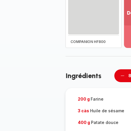
D
Vo
pl
-
Dé
COMPANION HF800
la
g
co
-
Ingrédients
8
Supp
per
200 g
Farine
3 càs
Huile de sésame
400 g
Patate douce