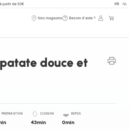
 à partir de 50€
FR
NL
Nos magasins
Besoin d'aide ?
Nos
Besoin
Mon
Mon
magasins
d'aide
compte
panier
?
patate douce et
PRÉPARATION
CUISSON
REPOS
min
43min
0min