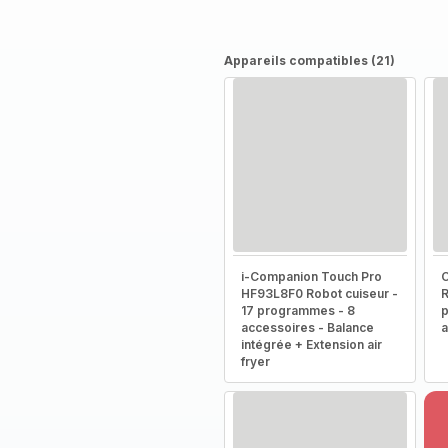
Appareils compatibles (21)
i-Companion Touch Pro
HF93L8F0 Robot cuiseur -
R
17 programmes - 8
p
accessoires - Balance
a
intégrée + Extension air
fryer