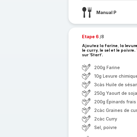
Manual P
Etape 6
/8
Ajoutez la farine, la levure
le curry, le sel et le poiv
sur 'Start'.
200g Farine
10g Levure chimiqu
3càs Huile de sésa
250g Yaourt de soj
200g Épinards frais
2càc Graines de cum
2càc Curry
Sel, poivre