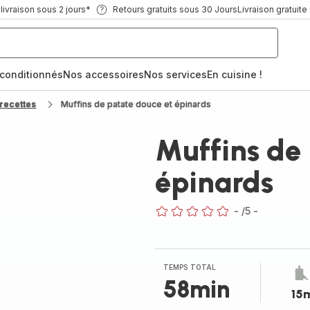
ivraison sous 2 jours*
Retours gratuits sous 30 Jours
Livraison gratuite
econditionnés
Nos accessoires
Nos services
En cuisine !
recettes
Muffins de patate douce et épinards
Muffins de 
épinards
-
/5
-
ratings.0
TEMPS TOTAL
58min
15