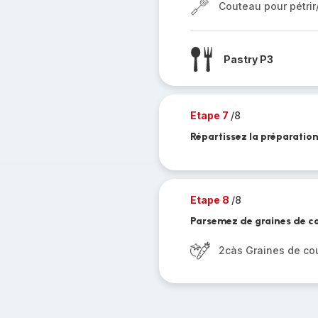
Couteau pour pétri
Pastry P3
Etape 7
/8
Répartissez la préparatio
Etape 8
/8
Parsemez de graines de c
2càs Graines de co