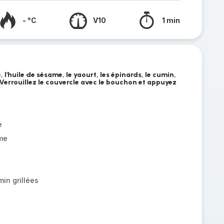
- °C
V10
1 min
, l'huile de sésame, le yaourt, les épinards, le cumin,
re. Verrouillez le couvercle avec le bouchon et appuyez
e
me
a
in grillées