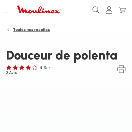
Accueil
Ouvrir
Mon
Mon
Moulinex
le
compte
panie
menu
Toutes nos recettes
Douceur de polenta
4
/5
-
Avis
2 Avis
4
étoiles
(moyenne)