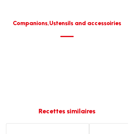
Companions,Ustensils and accessoiries
Recettes similaires
Douceur
Douceur
de
de