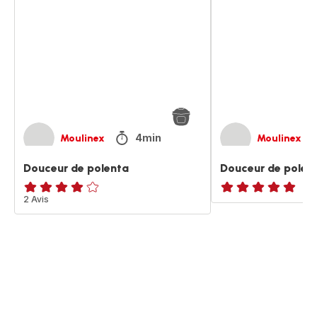
polenta
polenta
4min
Moulinex
Moulinex
Douceur de polenta
Douceur de polen
Avis
2 Avis
ratings.NaN
4
étoiles
(moyenne)