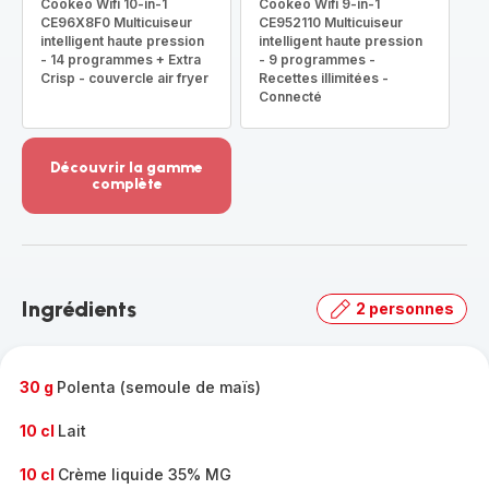
Cookeo Wifi 10-in-1
Cookeo Wifi 9-in-1
CE96X8F0 Multicuiseur
CE952110 Multicuiseur
intelligent haute pression
intelligent haute pression
- 14 programmes + Extra
- 9 programmes -
Crisp - couvercle air fryer
Recettes illimitées -
Connecté
Découvrir la gamme
complète
Voir
plus...
-
Découvrir
la
Ingrédients
2 personnes
gamme
complète
-
30 g
Polenta (semoule de maïs)
10 cl
Lait
10 cl
Crème liquide 35% MG