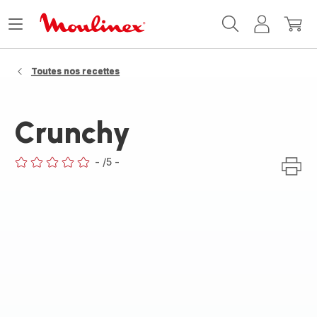
Accueil
Ouvrir
Mon
Mon
Moulinex
le
compte
panie
menu
Toutes nos recettes
Crunchy
-
/5
-
ratings.0