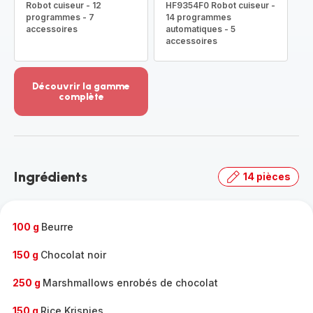
Robot cuiseur - 12
HF9354F0 Robot cuiseur -
programmes - 7
14 programmes
accessoires
automatiques - 5
accessoires
Découvrir la gamme
complète
Voir
plus...
-
Découvrir
la
Ingrédients
14 pièces
gamme
complète
-
100 g
Beurre
150 g
Chocolat noir
250 g
Marshmallows enrobés de chocolat
150 g
Rice Krispies