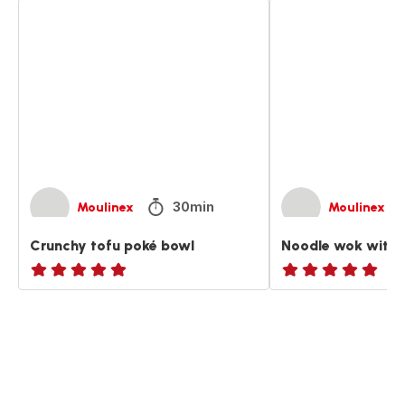
Crunchy
Noodle
tofu
wok
poké
with
bowl
crunchy
tofu
30min
Moulinex
Moulinex
Crunchy tofu poké bowl
Noodle wok with 
ratings.NaN
ratings.NaN