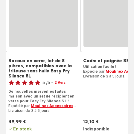
Bocaux en verre, lot de 8
Cadre et poignée SS-
pièces, compatibles avec la
Utilisation facile !
friteuse sans huile Easy Fry
Expédié par
Moulinex Acce
Silence 5L
Livraison de 3 à 5 jours.
Note
5
/5
-
2 Avis
Avis
De nouvelles merveilles faites
5
maison avec un set de récipient en
étoiles
verre pour Easy Fry Silence 5 L !
(moyenne)
Expédié par
Moulinex Accessoires
-
Livraison de 3 à 5 jours.
49,99 €
12,10 €
Prix
Prix
En stock
Indisponible