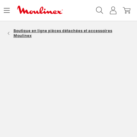
Accueil
Ouvrir
Mon
Mon
Moulinex
le
compte
panie
menu
Boutique en ligne pièces détachées et accessoires
Moulinex