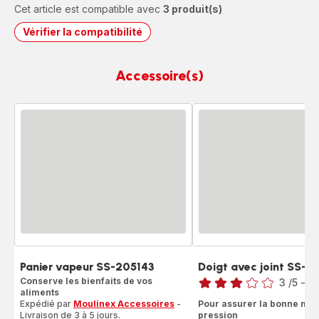
Cet article est compatible avec
3 produit(s)
Vérifier la compatibilité
Accessoire(s)
Panier vapeur SS-205143
Doigt avec joint SS-
Note
Conserve les bienfaits de vos
3
/5
-
1 
aliments
Avis
Expédié par
Moulinex Accessoires
-
Pour assurer la bonne mo
3
Livraison de 3 à 5 jours.
pression