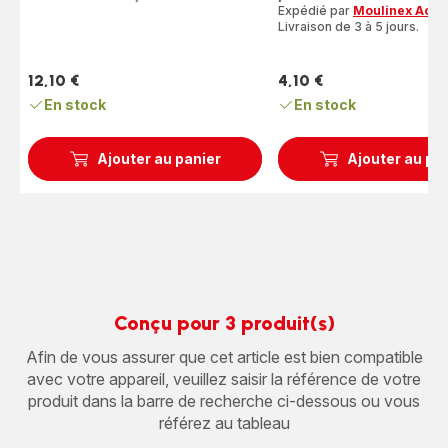
étoiles
Expédié par
Moulinex Acce
(moyenne)
Livraison de 3 à 5 jours.
12,10 €
4,10 €
Prix
Prix
En stock
En stock
Ajouter au panier
Ajouter au pa
Conçu pour 3 produit(s)
Afin de vous assurer que cet article est bien compatible
avec votre appareil, veuillez saisir la référence de votre
produit dans la barre de recherche ci-dessous ou vous
référez au tableau