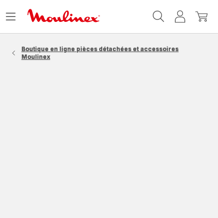
Accueil
Ouvrir
Mon
Mon
Moulinex
le
compte
panie
menu
Boutique en ligne pièces détachées et accessoires
Moulinex