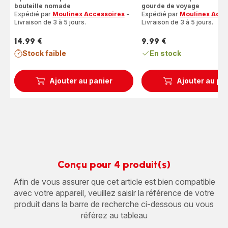
bouteille nomade
gourde de voyage
Expédié par
Moulinex Accessoires
-
Expédié par
Moulinex Acce
Livraison de 3 à 5 jours.
Livraison de 3 à 5 jours.
14,99 €
9,99 €
Prix
Prix
Stock faible
En stock
Ajouter au panier
Ajouter au pa
Conçu pour 4 produit(s)
Afin de vous assurer que cet article est bien compatible
avec votre appareil, veuillez saisir la référence de votre
produit dans la barre de recherche ci-dessous ou vous
référez au tableau