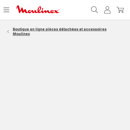
Accueil
Ouvrir
Mon
Mon
Moulinex
le
compte
panie
menu
Boutique en ligne pièces détachées et accessoires
Moulinex