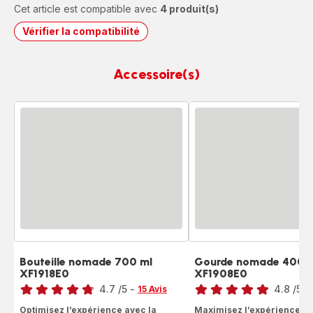
Cet article est compatible avec
4 produit(s)
Vérifier la compatibilité
Accessoire(s)
Bouteille nomade 700 ml
Gourde nomade 400 
XF1918E0
XF1908E0
Note
Note
4.7
/5
-
4.8
/5
-
15 Avis
ratings.4.7
ratings.4.8
Optimisez l’expérience avec la
Maximisez l’expérience av