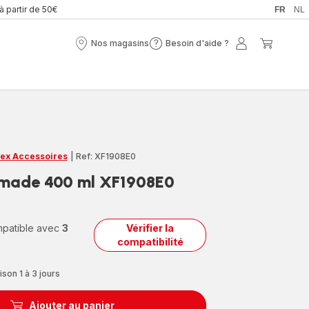
 à partir de 50€
FR
NL
Nos magasins
Besoin d'aide ?
Nos
Besoin
Mon
Mon
magasins
d'aide
compte
panier
?
ex Accessoires
|
Ref: XF1908E0
made 400 ml XF1908E0
ompatible avec
3
Vérifier la
compatibilité
ison 1 à 3 jours
Ajouter au panier