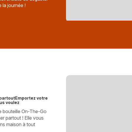
la journée !
partoutEmportez votre
us voulez
te bouteille On-The-Go
 partout ! Elle vous
ns maison à tout