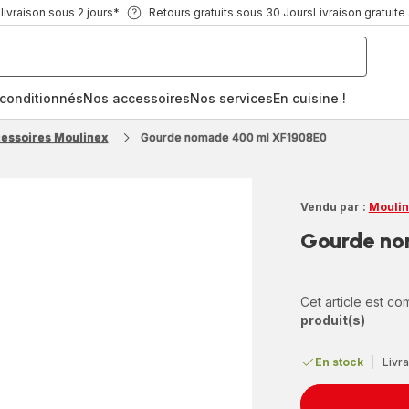
ivraison sous 2 jours*
Retours gratuits sous 30 Jours
Livraison gratuite
econditionnés
Nos accessoires
Nos services
En cuisine !
cessoires Moulinex
Gourde nomade 400 ml XF1908E0
Vendu par :
Moulin
Gourde no
Cet article est c
produit(s)
En stock
|
Livra