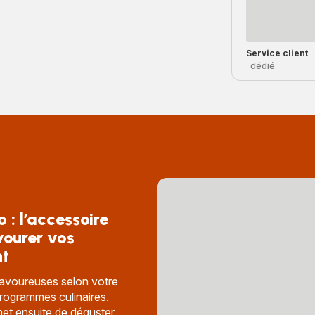
Service client
dédié
 : l’accessoire
vourer vos
nt
savoureuses selon votre
programmes culinaires.
et ensuite de déguster