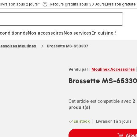
ivraison sous 2 jours*
Retours gratuits sous 30 Jours
Livraison gratuite
econditionnés
Nos accessoires
Nos services
En cuisine !
cessoires Moulinex
Brossette MS-653307
Vendu par :
Moulinex Accessoires
Brossette MS-6533
Cet article est compatible avec
2
produit(s)
En stock
|
Livraison 1 à 3 jours
Ajout