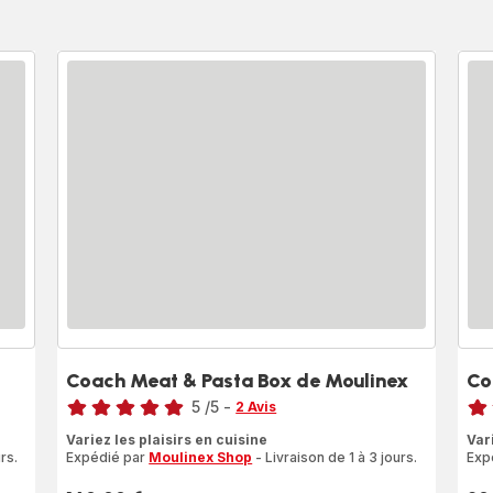
Coach Meat & Pasta Box de Moulinex
Co
Note
Note
5
/5
-
2 Avis
Avis
Avi
Variez les plaisirs en cuisine
Var
5
4
rs.
Expédié par
Moulinex Shop
- Livraison de 1 à 3 jours.
Exp
étoiles
étoi