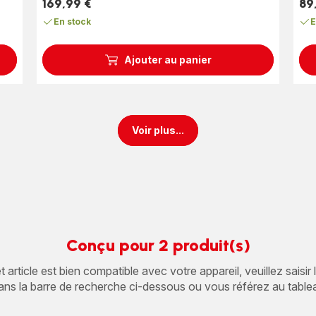
(moyenne)
(mo
169,99 €
89
Prix
Prix
En stock
E
Ajouter au panier
Voir plus...
Conçu pour 2 produit(s)
article est bien compatible avec votre appareil, veuillez saisir
ans la barre de recherche ci-dessous ou vous référez au table