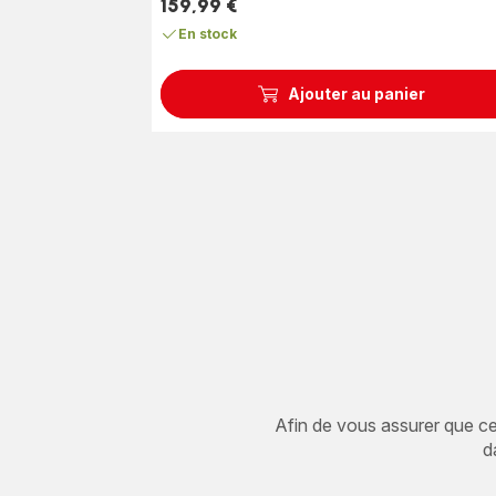
(moyenne)
159,99 €
Prix
En stock
Ajouter au panier
Afin de vous assurer que cet 
d