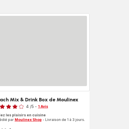
ach Mix & Drink Box de Moulinex
4
/5
-
1 Avis
s
iez les plaisirs en cuisine
édié par
Moulinex Shop
- Livraison de 1 à 3 jours.
les