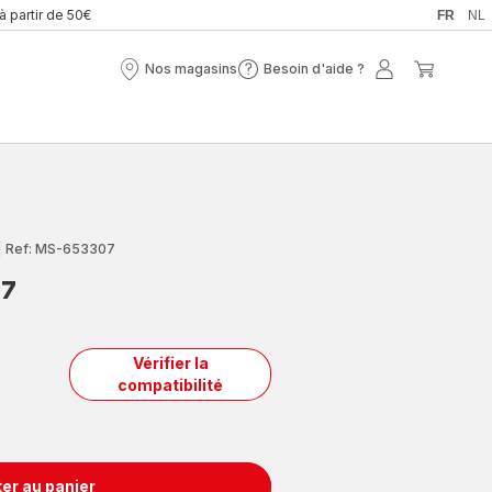
 à partir de 50€
FR
NL
Nos magasins
Besoin d'aide ?
Nos
Besoin
Mon
Mon
magasins
d'aide
compte
panier
?
|
Ref: MS-653307
07
Vérifier la
compatibilité
er au panier