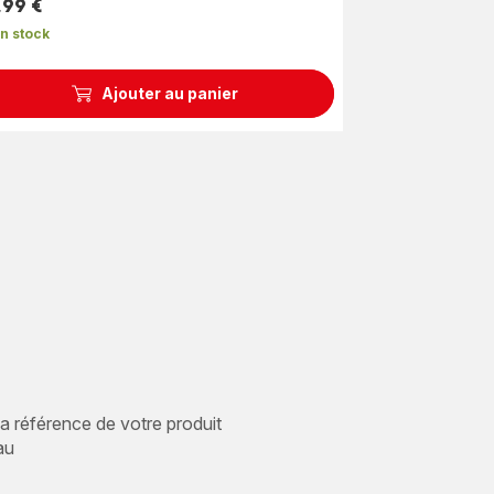
yenne)
,99 €
n stock
Ajouter au panier
 la référence de votre produit
au