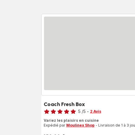
Coach Fresh Box
Note
5
/5
-
2 Avis
Avis
Variez les plaisirs en cuisine
5
Expédié par
Moulinex Shop
- Livraison de 1 à 3 jou
étoiles