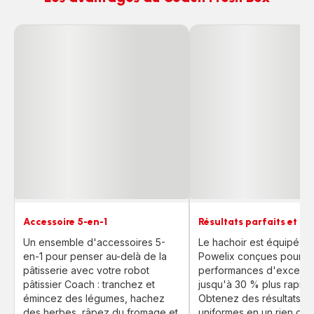
Accessoire 5-en-1
Résultats parfaits et ra
Un ensemble d'accessoires 5-
Le hachoir est équipé d
en-1 pour penser au-delà de la
Powelix conçues pour off
pâtisserie avec votre robot
performances d'excepti
pâtissier Coach : tranchez et
jusqu'à 30 % plus rapide
émincez des légumes, hachez
Obtenez des résultats par
des herbes, râpez du fromage et
uniformes en un rien de