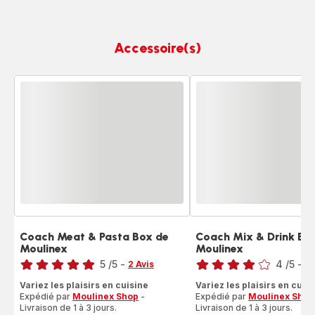
Accessoire(s)
Coach Meat & Pasta Box de
Coach Mix & Drink Bo
Moulinex
Moulinex
Note
Note
5
/5
-
4
/5
-
2 Avis
1 
Avis
Avis
Variez les plaisirs en cuisine
Variez les plaisirs en cuis
5
4
Expédié par
Moulinex Shop
-
Expédié par
Moulinex Shop
étoiles
étoiles
Livraison de 1 à 3 jours.
Livraison de 1 à 3 jours.