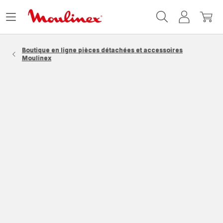
Accueil
Ouvrir
Mon
Mon
Moulinex
le
compte
panie
menu
Boutique en ligne pièces détachées et accessoires
Moulinex