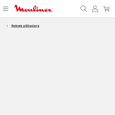
Accueil
Ouvrir
Mon
Mon
Moulinex
le
compte
panie
menu
Robots pâtissiers