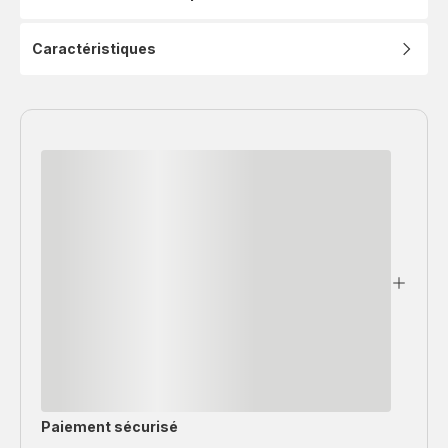
intégré
-
1100W
Caractéristiques
-
5
accessoires
-
4,6L
-
8
vitesses
Paiement sécurisé