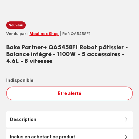
Nouveau
Vendu par :
Moulinex Shop
|
Ref: QA5458F1
Bake Partner+ QA5458F1 Robot pâtissier -
Balance intégré - 1100W - 5 accessoires -
4,6L - 8 vitesses
Indisponible
Être alerté
Bake
Partner+
QA5458F1
Robot
Description
pâtissier
-
Balance
Inclus en achetant ce produit