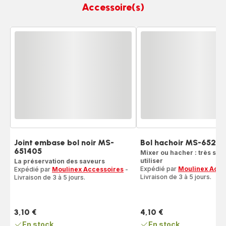
Accessoire(s)
Joint embase bol noir MS-
Bol hachoir MS-65253
651405
Mixer ou hacher : très sim
utiliser
La préservation des saveurs
Expédié par
Moulinex Acce
Expédié par
Moulinex Accessoires
-
Livraison de 3 à 5 jours.
Livraison de 3 à 5 jours.
3,10 €
4,10 €
Prix
Prix
En stock
En stock