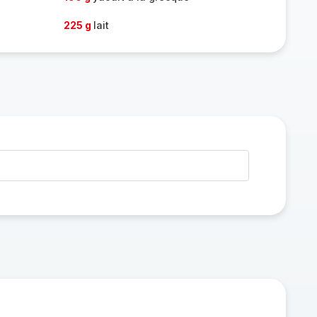
225 g
lait