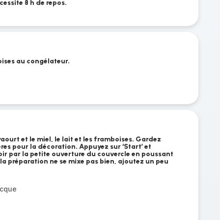
cessite 8 h de repos.
boises au congélateur.
aourt et le miel, le lait et les framboises. Gardez
es pour la décoration. Appuyez sur ‘Start’ et
soir par la petite ouverture du couvercle en poussant
la préparation ne se mixe pas bien, ajoutez un peu
ecque