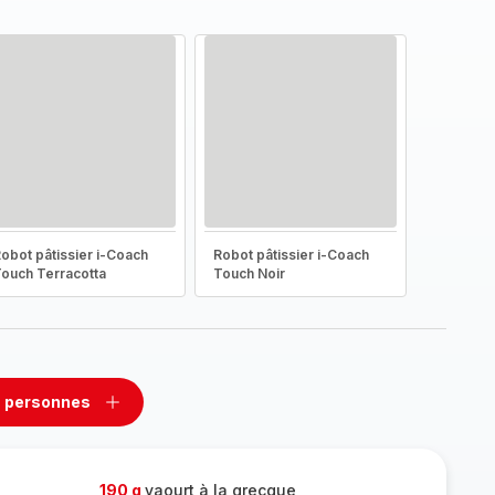
obot pâtissier i-Coach
Robot pâtissier i-Coach
ouch Terracotta
Touch Noir
 personnes
rimer
Ajouter
sonnes
personnes
190 g
yaourt à la grecque