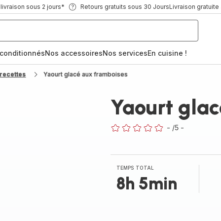
ivraison sous 2 jours*
Retours gratuits sous 30 Jours
Livraison gratuite
econditionnés
Nos accessoires
Nos services
En cuisine !
recettes
Yaourt glacé aux framboises
Yaourt gla
-
/5
-
ratings.0
TEMPS TOTAL
8h 5min