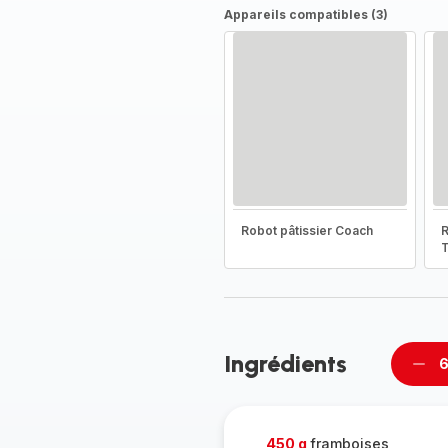
Appareils compatibles (3)
Robot pâtissier Coach
R
T
Ingrédients
6
Supp
per
450 g
framboises