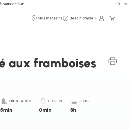
 à partir de 50€
FR
NL
Nos magasins
Besoin d'aide ?
Nos
Besoin
Mon
Mon
magasins
d'aide
compte
panier
?
cé aux framboises
PRÉPARATION
CUISSON
REPOS
5min
0min
8h