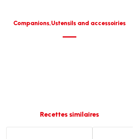
Companions,Ustensils and accessoiries
Recettes similaires
Waterzoii
Blanquette
de
de