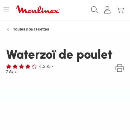
Accueil
Ouvrir
Mon
Mon
Moulinex
le
compte
panie
menu
Toutes nos recettes
Waterzoï de poulet
4.2
/5
-
ratings.4.2
7 Avis