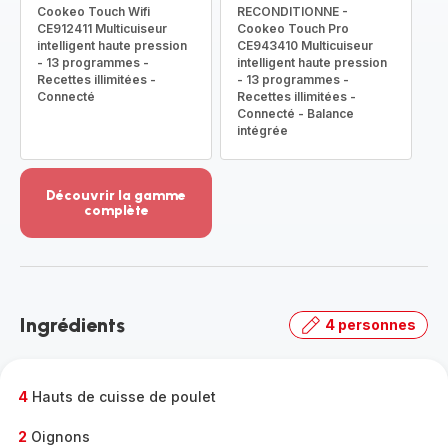
Cookeo Touch Wifi
RECONDITIONNE -
CE912411 Multicuiseur
Cookeo Touch Pro
intelligent haute pression
CE943410 Multicuiseur
- 13 programmes -
intelligent haute pression
Recettes illimitées -
- 13 programmes -
Connecté
Recettes illimitées -
Connecté - Balance
intégrée
Découvrir la gamme
complète
Voir
plus...
-
Découvrir
la
Ingrédients
4 personnes
gamme
complète
-
4
Hauts de cuisse de poulet
2
Oignons