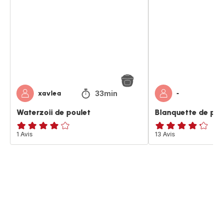
poulet
poulet
33min
xavlea
-
Waterzoii de poulet
Blanquette de pou
Avis
1 Avis
ratings.4.2
13 Avis
4
étoiles
(moyenne)