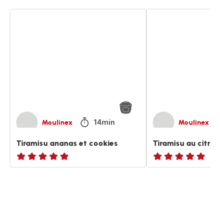
Tiramisu
Tiramisu
ananas
au
et
citron
cookies
vert
14min
Moulinex
Moulinex
Tiramisu ananas et cookies
Tiramisu au citron
ratings.NaN
ratings.NaN