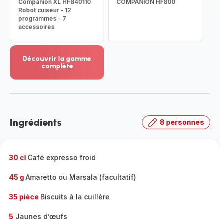
Companion XL HF840110
COMPANION HF800
Robot cuiseur - 12
programmes - 7
accessoires
Découvrir la gamme
complète
Voir
plus...
-
Découvrir
la
Ingrédients
8 personnes
gamme
complète
-
30 cl
Café expresso froid
45 g
Amaretto ou Marsala (facultatif)
35 pièce
Biscuits à la cuillère
5
Jaunes d’œufs