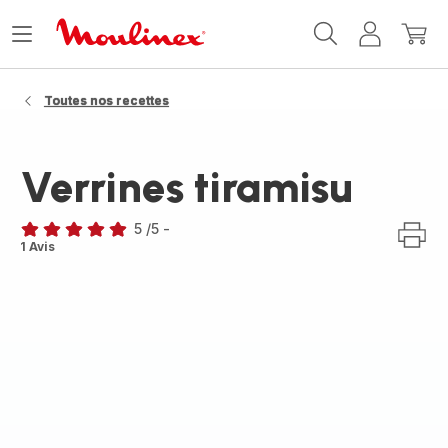
Accueil
Ouvrir
Mon
Mon
Moulinex
le
compte
panie
menu
Toutes nos recettes
Verrines tiramisu
5
/5
-
Avis
1 Avis
5
étoiles
(moyenne)