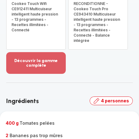
Cookeo Touch Wifi
RECONDITIONNE -
CE912411 Multicuiseur
Cookeo Touch Pro
intelligent haute pression
CE943410 Multicuiseur
- 13 programmes -
intelligent haute pression
Recettes illimitées -
- 13 programmes -
Connecté
Recettes illimitées -
Connecté - Balance
intégrée
Découvrir la gamme
complète
Voir
plus...
-
Découvrir
la
Ingrédients
4 personnes
gamme
complète
-
400 g
Tomates pelées
2
Bananes pas trop mûres