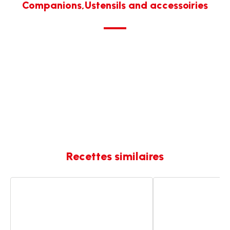
Companions,Ustensils and accessoiries
Recettes similaires
Beignets
Velouté
de
de
banane
potiron