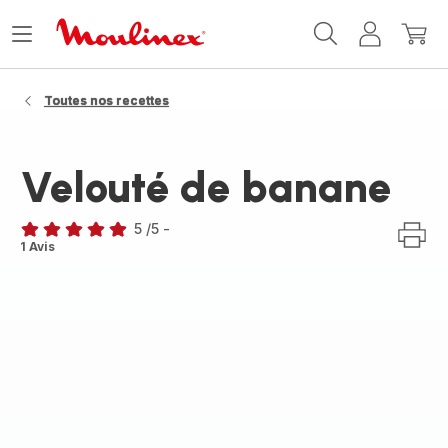
Accueil
Ouvrir
Mon
Mon
Moulinex
le
compte
panie
menu
Toutes nos recettes
Velouté de banane
5
/5
-
Avis
1 Avis
5
étoiles
(moyenne)