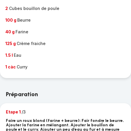
2
Cubes bouillon de poule
100 g
Beurre
40 g
Farine
125 g
Crème fraiche
1.5 l
Eau
1 càc
Curry
Préparation
Etape 1
/3
Faire un roux blond (farine + beurre): Fair fondre le beurre.
Ajouter la farine en mélangant. Ajouter le bouilĺon de
poule et le curry. Ajouter un peu d'eau au fur et à mesure