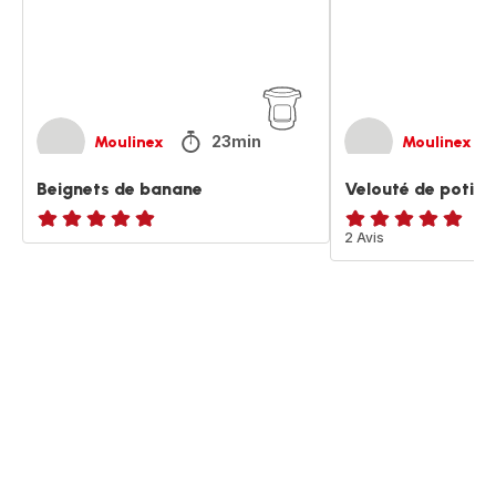
23min
Moulinex
Moulinex
Beignets de banane
Velouté de potiro
ratings.NaN
Avis
2 Avis
5
étoiles
(moyenne)