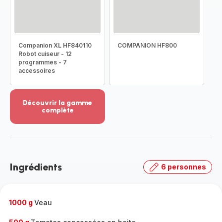
Companion XL HF840110
COMPANION HF800
Robot cuiseur - 12
programmes - 7
accessoires
Découvrir la gamme
complète
Voir
plus...
-
Découvrir
la
Ingrédients
6 personnes
gamme
complète
-
1000 g
Veau