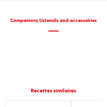
Companions,Ustensils and accessoiries
Recettes similaires
Agneau
Veau