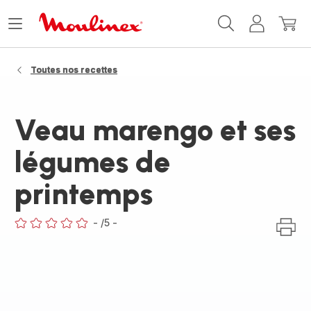
Accueil
Ouvrir
Mon
Mon
Moulinex
le
compte
panie
menu
Toutes nos recettes
Veau marengo et ses
légumes de
printemps
-
/5
-
ratings.0