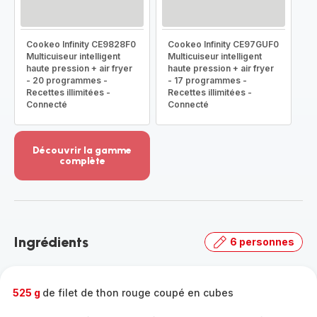
Cookeo Infinity CE9828F0
Cookeo Infinity CE97GUF0
Multicuiseur intelligent
Multicuiseur intelligent
haute pression + air fryer
haute pression + air fryer
- 20 programmes -
- 17 programmes -
Recettes illimitées -
Recettes illimitées -
Connecté
Connecté
Découvrir la gamme
complète
Voir
plus...
-
Découvrir
la
Ingrédients
6 personnes
gamme
complète
-
525 g
de filet de thon rouge coupé en cubes