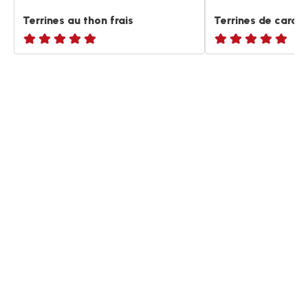
Terrines au thon frais
Terrines de carot
ratings.NaN
ratings.NaN