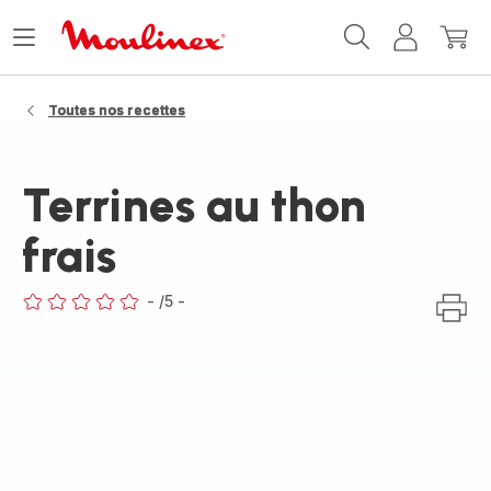
Accueil
Ouvrir
Mon
Mon
Moulinex
le
compte
panie
menu
Toutes nos recettes
Terrines au thon
frais
-
/5
-
ratings.0