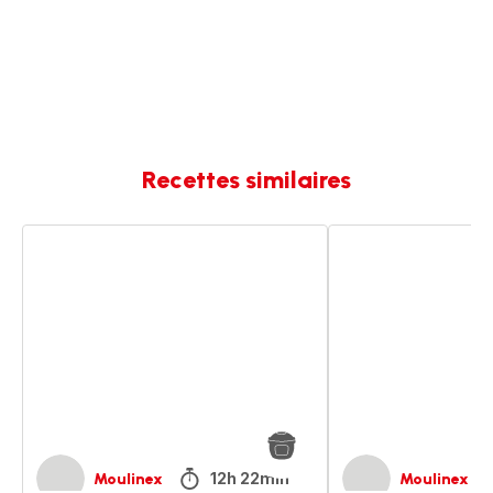
Recettes similaires
Terrines
Terrines
au
de
thon
carotte
frais
au
cumin
12h 22min
Moulinex
Moulinex