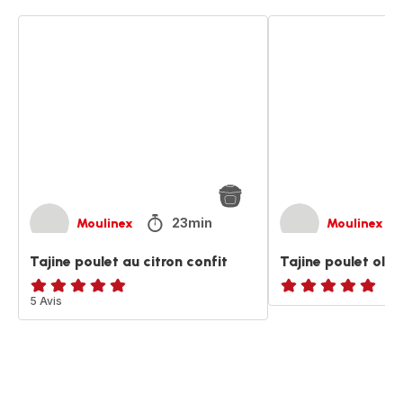
Tajine
Tajine
poulet
poulet
au
olive
citron
confit
23min
Moulinex
Moulinex
Tajine poulet au citron confit
Tajine poulet oliv
ratings.4.8
5 Avis
ratings.NaN