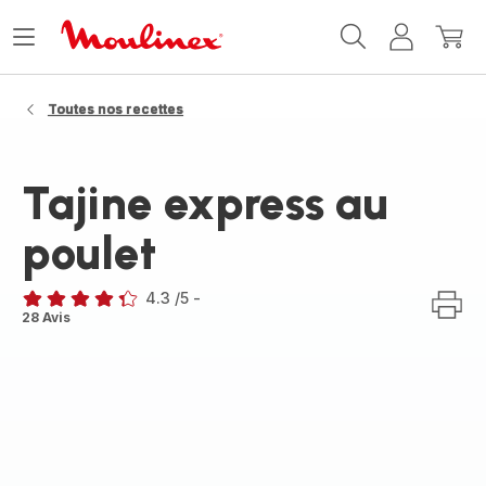
Accueil
Ouvrir
Mon
Mon
Moulinex
le
compte
panie
menu
Toutes nos recettes
Tajine express au
poulet
4.3
/5
-
ratings.4.3
28 Avis