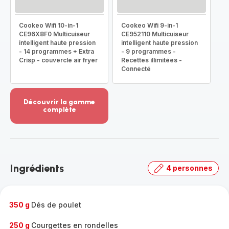
Cookeo Wifi 10-in-1
Cookeo Wifi 9-in-1
CE96X8F0 Multicuiseur
CE952110 Multicuiseur
intelligent haute pression
intelligent haute pression
- 14 programmes + Extra
- 9 programmes -
Crisp - couvercle air fryer
Recettes illimitées -
Connecté
Découvrir la gamme
complète
Voir
plus...
-
Découvrir
la
Ingrédients
4 personnes
gamme
complète
-
350 g
Dés de poulet
250 g
Courgettes en rondelles