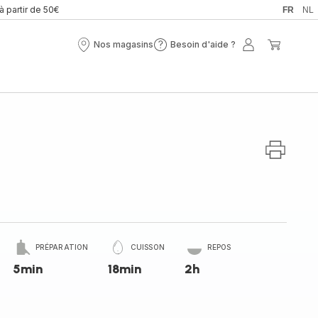
 à partir de 50€
FR
NL
Nos magasins
Besoin d'aide ?
Nos
Besoin
Mon
Mon
magasins
d'aide
compte
panier
?
PRÉPARATION
CUISSON
REPOS
5min
18min
2h