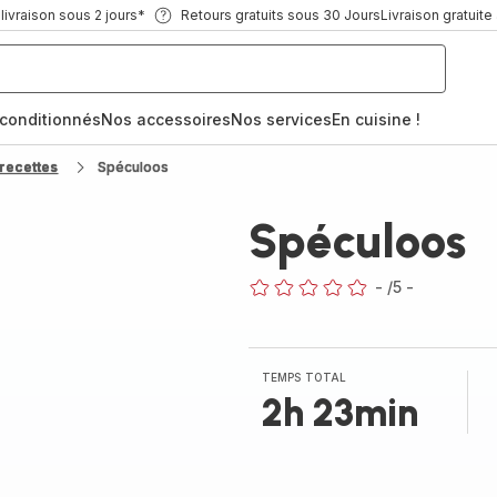
ivraison sous 2 jours*
Retours gratuits sous 30 Jours
Livraison gratuite
econditionnés
Nos accessoires
Nos services
En cuisine !
recettes
Spéculoos
Spéculoos
-
/5
-
ratings.0
TEMPS TOTAL
2h 23min