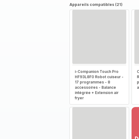
Appareils compatibles (21)
i-Companion Touch Pro
HF93L8F0 Robot cuiseur -
R
17 programmes - 8
p
accessoires - Balance
a
intégrée + Extension air
fryer
D