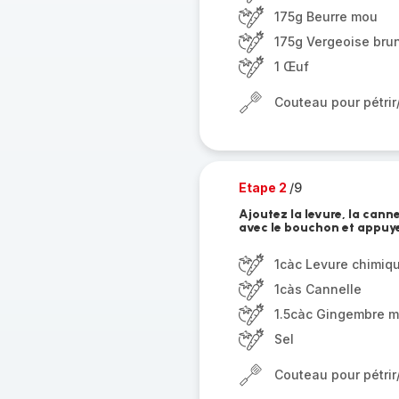
175g Beurre mou
175g Vergeoise bru
1 Œuf
Couteau pour pétri
Etape 2
/9
Ajoutez la levure, la canne
avec le bouchon et appuyez
1càc Levure chimiq
1càs Cannelle
1.5càc Gingembre m
Sel
Couteau pour pétri