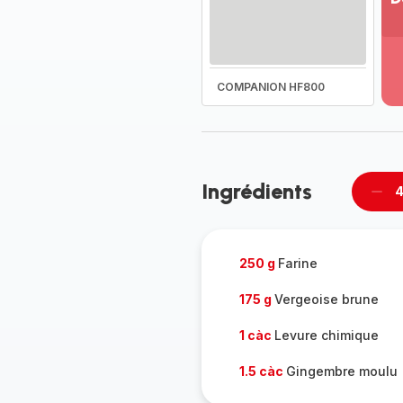
Vo
pl
-
Dé
COMPANION HF800
la
g
co
-
Ingrédients
4
Supp
pièc
250 g
Farine
175 g
Vergeoise brune
1 càc
Levure chimique
1.5 càc
Gingembre moulu