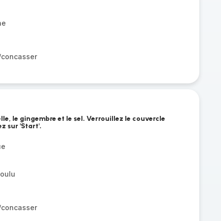
ne
r/concasser
lle, le gingembre et le sel. Verrouillez le couvercle
 sur 'Start'.
ue
oulu
r/concasser