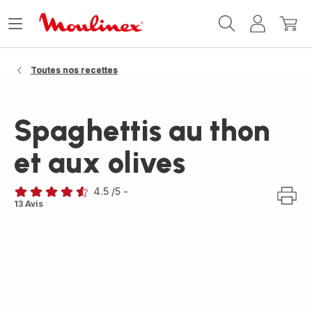
Accueil
Ouvrir
Mon
Mon
Moulinex
le
compte
panie
menu
Toutes nos recettes
Spaghettis au thon
et aux olives
4.5
/5
-
ratings.4.5
13 Avis