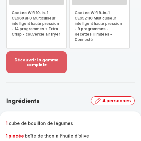
Cookeo Wifi 10-in-1
Cookeo Wifi 9-in-1
CE96X8F0 Multicuiseur
CE952110 Multicuiseur
intelligent haute pression
intelligent haute pression
- 14 programmes + Extra
- 9 programmes -
Crisp - couvercle air fryer
Recettes illimitées -
Connecté
Découvrir la gamme
complète
Voir
plus...
-
Découvrir
la
Ingrédients
4 personnes
gamme
complète
-
1
cube de bouillon de légumes
1 pincée
boîte de thon à l’huile d’olive