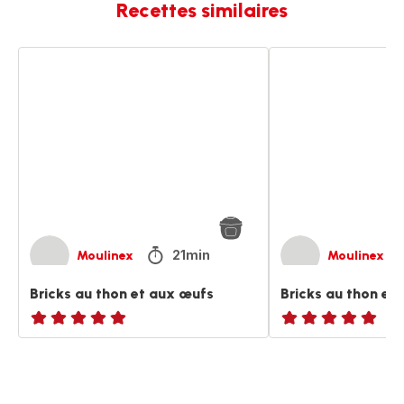
Recettes similaires
Bricks
Bricks
au
au
thon
thon
et
et
aux
aux
œufs
œufs
21min
Moulinex
Moulinex
Bricks au thon et aux œufs
Bricks au thon et
ratings.NaN
ratings.NaN