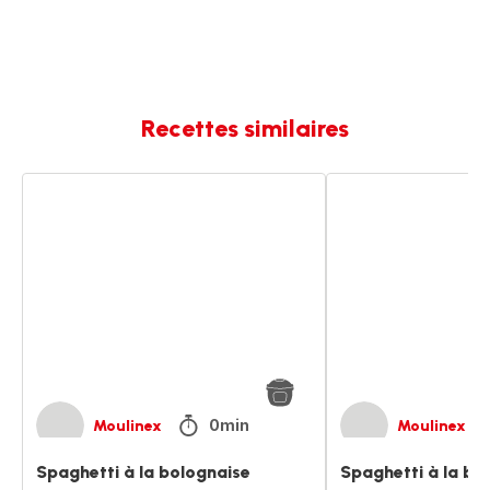
Recettes similaires
Spaghetti
Spaghetti
à
à
la
la
bolognaise
bolognaise
0min
Moulinex
Moulinex
Spaghetti à la bolognaise
Spaghetti à la bo