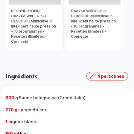
RECONDITIONNE -
Cookeo Wifi 10-in-1
Cookeo Wifi 10-in-1
CE96G310 Multicuiseur
CE96G810 Multicuiseur
intelligent haute pression
intelligent haute pression
- 10 programmes -
- 10 programmes -
Recettes illimitées -
Recettes illimitées -
Connecté
Connecté
Ingrédients
4 personnes
600 g
Sauce bolognaise (Grand’Italia)
270 g
spaghetti cru
1
oignon blanc
150 ml
Eau