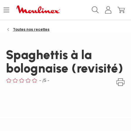
Accueil
Ouvrir
Mon
Mon
Moulinex
le
compte
panie
menu
Toutes nos recettes
Spaghettis à la
bolognaise (revisité)
-
/5
-
ratings.0