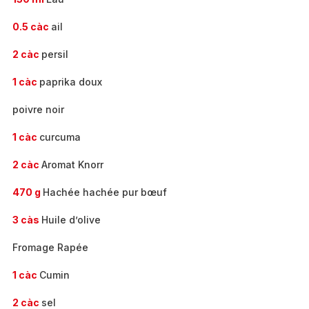
0.5 càc
ail
2 càc
persil
1 càc
paprika doux
poivre noir
1 càc
curcuma
2 càc
Aromat Knorr
470 g
Hachée hachée pur bœuf
3 càs
Huile d’olive
Fromage Rapée
1 càc
Cumin
2 càc
sel