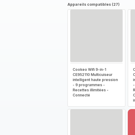
Appareils compatibles (27)
Cookeo Wifi 9-in-1
C
CE952110 Multicuiseur
C
intelligent haute pression
i
- 9 programmes -
-
Recettes illimitées -
R
Connecté
C
i