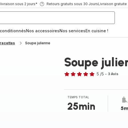
ivraison sous 2 jours*
Retours gratuits sous 30 Jours
Livraison gratuite
econditionnés
Nos accessoires
Nos services
En cuisine !
recettes
Soupe julienne
Soupe julie
5
/5
-
3 Avis
Avis
5
étoiles
(moyenne)
TEMPS TOTAL
25min
5m