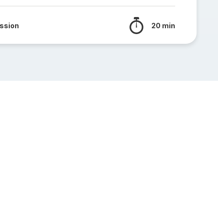
ssion
20 min