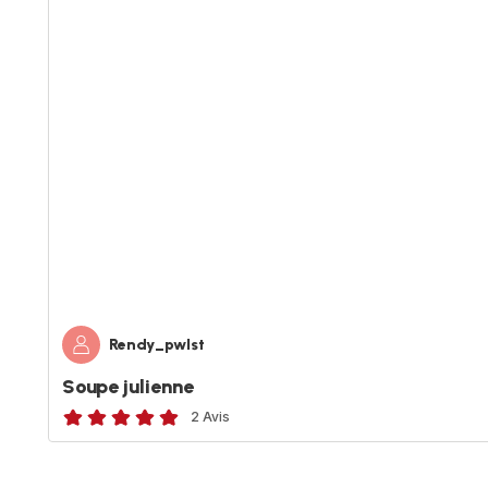
Rendy_pwlst
Soupe julienne
2 Avis
Avis
5
étoiles