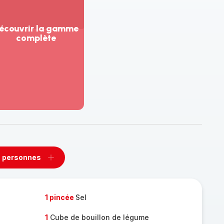
écouvrir la gamme
complète
ir
us...
couvrir
amme
mplète
 personnes
rimer
Ajouter
sonnes
personnes
1 pincée
Sel
1
Cube de bouillon de légume