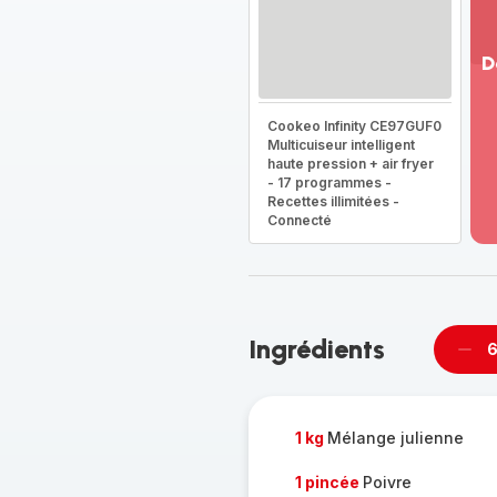
D
Vo
Cookeo Infinity CE97GUF0
pl
Multicuiseur intelligent
-
haute pression + air fryer
Dé
- 17 programmes -
la
Recettes illimitées -
g
Connecté
co
-
Ingrédients
6
Supp
per
1 kg
Mélange julienne
1 pincée
Poivre