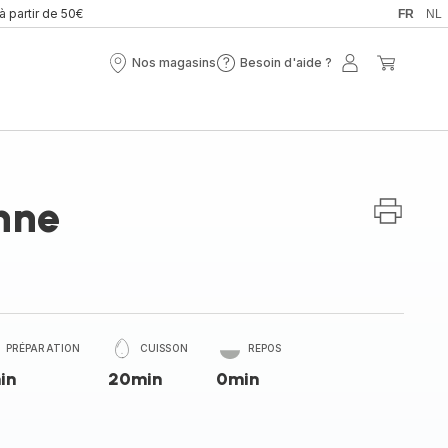
 à partir de 50€
FR
NL
Nos magasins
Besoin d'aide ?
Nos
Besoin
Mon
Mon
magasins
d'aide
compte
panier
?
nne
PRÉPARATION
CUISSON
REPOS
in
20min
0min