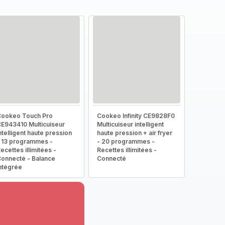
ookeo Touch Pro
Cookeo Infinity CE9828F0
E943410 Multicuiseur
Multicuiseur intelligent
ntelligent haute pression
haute pression + air fryer
 13 programmes -
- 20 programmes -
ecettes illimitées -
Recettes illimitées -
onnecté - Balance
Connecté
ntégrée