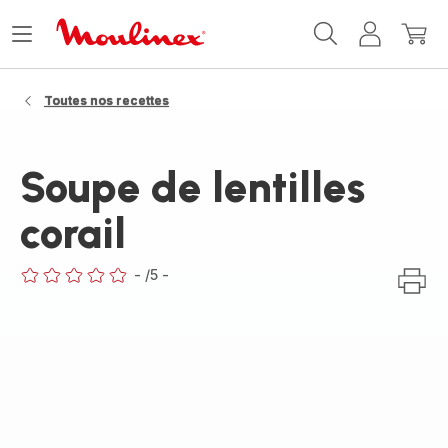
Accueil
Ouvrir
Mon
Mon
Moulinex
le
compte
panie
menu
Toutes nos recettes
Soupe de lentilles
corail
-
/5
-
ratings.0