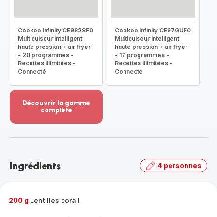
Cookeo Infinity CE9828F0
Cookeo Infinity CE97GUF0
Multicuiseur intelligent
Multicuiseur intelligent
haute pression + air fryer
haute pression + air fryer
- 20 programmes -
- 17 programmes -
Recettes illimitées -
Recettes illimitées -
Connecté
Connecté
Découvrir la gamme
complète
Voir
plus...
-
Découvrir
la
Ingrédients
4 personnes
gamme
complète
-
200 g
Lentilles corail