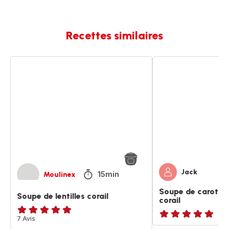
Recettes similaires
Soupe
Soupe
de
de
lentilles
carottes
corail
et
lentilles
corail
Jack
15min
Moulinex
Soupe de carottes 
Soupe de lentilles corail
corail
Avis
7 Avis
ratings.NaN