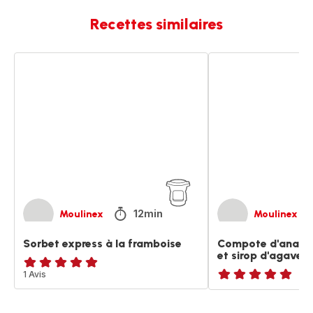
Recettes similaires
Sorbet
Compote
express
d'ananas
à
à
la
la
framboise
cannelle
et
sirop
d'agave
12min
Moulinex
Moulinex
Sorbet express à la framboise
Compote d'ananas
et sirop d'agave
Avis
1 Avis
ratings.NaN
5
étoiles