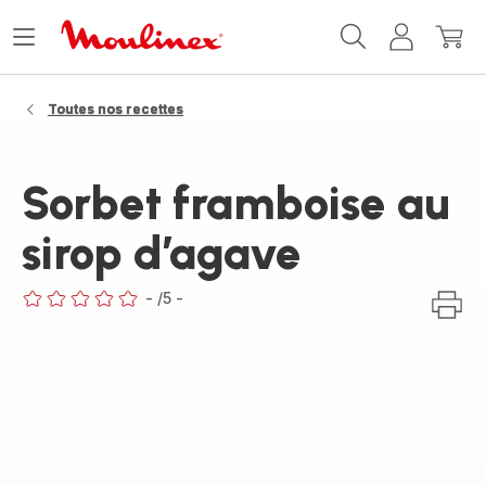
Accueil
Ouvrir
Mon
Mon
Moulinex
le
compte
panie
menu
Toutes nos recettes
Sorbet framboise au
sirop d’agave
-
/5
-
ratings.0