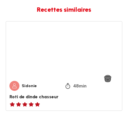
Recettes similaires
Roti
de
dinde
chasseur
48min
Sidonie
Roti de dinde chasseur
ratings.NaN