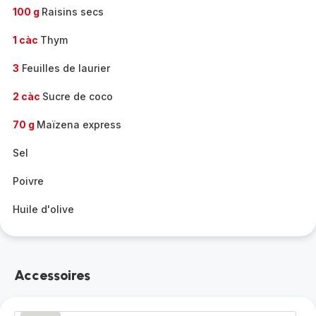
100 g
Raisins secs
1 càc
Thym
3
Feuilles de laurier
2 càc
Sucre de coco
70 g
Maïzena express
Sel
Poivre
Huile d'olive
Accessoires