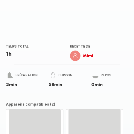
TEMPS TOTAL
RECETTE DE
1h
Mimi
PRÉPARATION
CUISSON
REPOS
2min
58min
0min
Appareils compatibles (2)