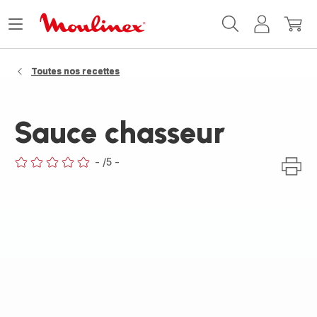
Accueil
Ouvrir
Mon
Mon
Moulinex
le
compte
panie
menu
Toutes nos recettes
Sauce chasseur
-
/5
-
ratings.0