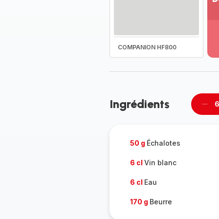
Vo
pl
-
Dé
COMPANION HF800
la
g
co
-
Ingrédients
6
Supp
per
50 g
Échalotes
6 cl
Vin blanc
6 cl
Eau
170 g
Beurre