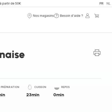
 à partir de 50€
FR
NL
Nos magasins
Besoin d'aide ?
Nos
Besoin
Mon
Mon
magasins
d'aide
compte
panier
?
naise
PRÉPARATION
CUISSON
REPOS
min
23min
0min