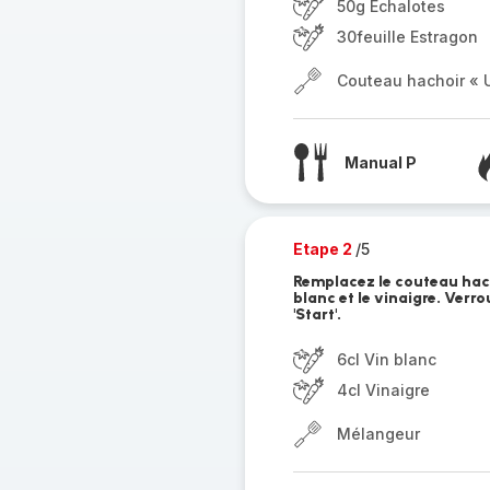
50g Échalotes
30feuille Estragon
Couteau hachoir « U
Manual P
Etape 2
/5
Remplacez le couteau hach
blanc et le vinaigre. Verr
'Start'.
6cl Vin blanc
4cl Vinaigre
Mélangeur