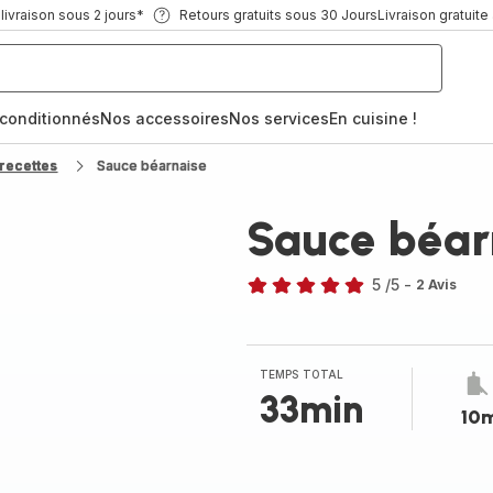
ivraison sous 2 jours*
Retours gratuits sous 30 Jours
Livraison gratuite
econditionnés
Nos accessoires
Nos services
En cuisine !
recettes
Sauce béarnaise
Sauce béar
5
/5
-
2 Avis
Avis
5
étoiles
(moyenne)
TEMPS TOTAL
33min
10