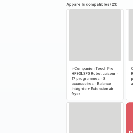
Appareils compatibles (23)
i-Companion Touch Pro
HF93L8F0 Robot cuiseur -
R
17 programmes - 8
p
accessoires - Balance
a
intégrée + Extension air
fryer
D