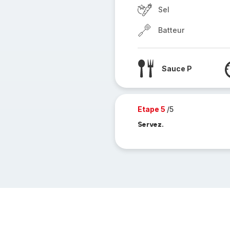
Sel
Batteur
Sauce P
Etape 5
/5
Servez.