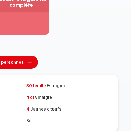
complète
ir
us...
couvrir
amme
mplète
 personnes
rimer
Ajouter
sonnes
personnes
30 feuille
Estragon
4 cl
Vinaigre
4
Jaunes d’œufs
Sel