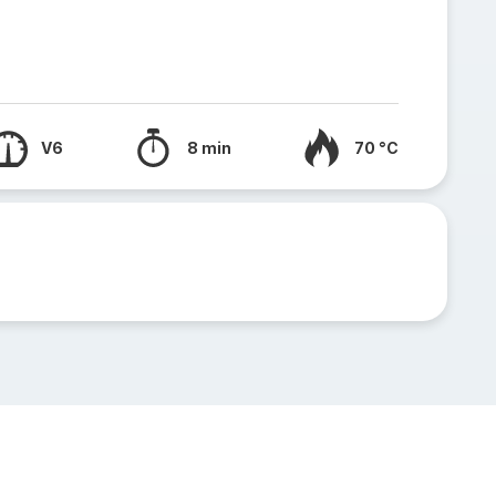
V6
8 min
70 °C