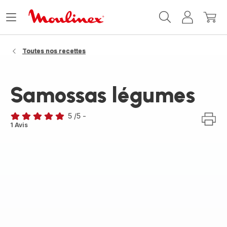
Accueil
Ouvrir
Mon
Mon
Moulinex
le
compte
panie
menu
Toutes nos recettes
Samossas légumes
5
/5
-
Avis
1 Avis
5
étoiles
(moyenne)