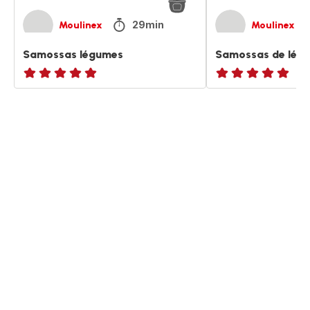
29min
Moulinex
Moulinex
Samossas légumes
Samossas de lég
ratings.NaN
ratings.NaN