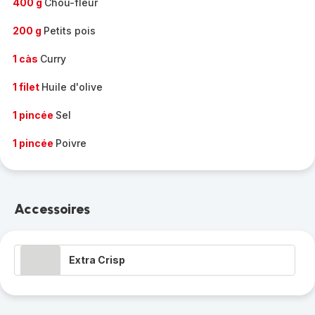
400 g
Chou-fleur
200 g
Petits pois
1 càs
Curry
1 filet
Huile d'olive
1 pincée
Sel
1 pincée
Poivre
Accessoires
Extra Crisp