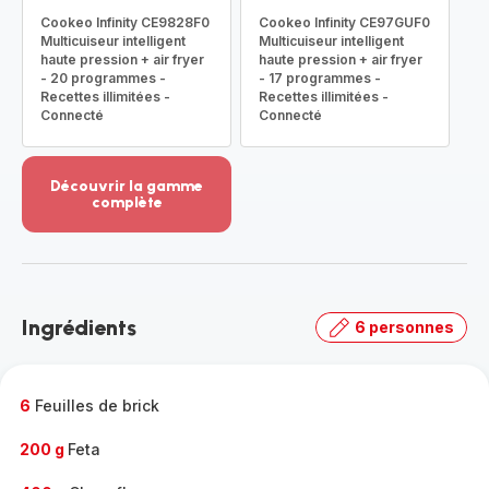
Cookeo Infinity CE9828F0
Cookeo Infinity CE97GUF0
Multicuiseur intelligent
Multicuiseur intelligent
haute pression + air fryer
haute pression + air fryer
- 20 programmes -
- 17 programmes -
Recettes illimitées -
Recettes illimitées -
Connecté
Connecté
Découvrir la gamme
complète
Voir
plus...
-
Découvrir
la
Ingrédients
6 personnes
gamme
complète
-
6
Feuilles de brick
200 g
Feta