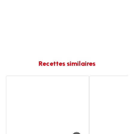
Recettes similaires
Samossas
Samossas
légumes
de
légumes