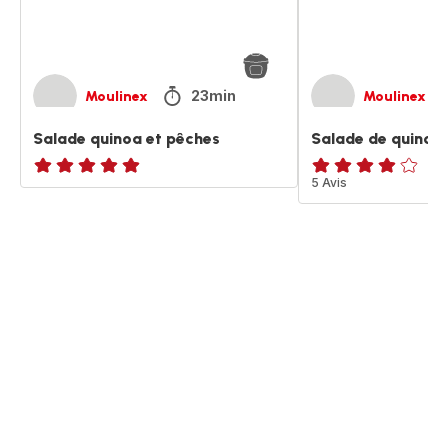
23min
Moulinex
Moulinex
Salade quinoa et pêches
Salade de quinoa 
ratings.NaN
Avis
5 Avis
4
étoiles
(moyenne)