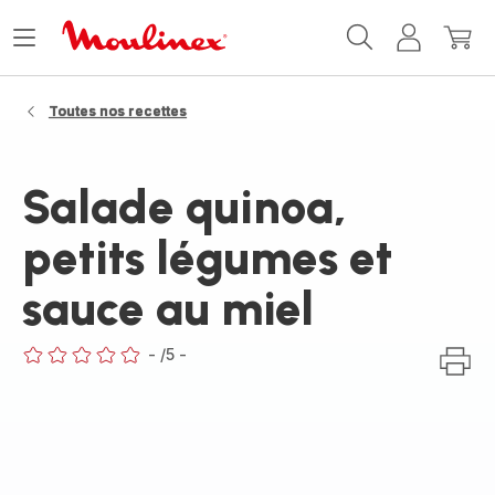
Accueil
Ouvrir
Mon
Mon
Moulinex
le
compte
panie
menu
Toutes nos recettes
Salade quinoa,
petits légumes et
sauce au miel
-
/5
-
ratings.0