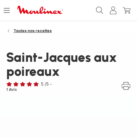
Accueil
Ouvrir
Mon
Mon
Moulinex
le
compte
panie
menu
Toutes nos recettes
Saint-Jacques aux
poireaux
5
/5
-
Avis
1 Avis
5
étoiles
(moyenne)