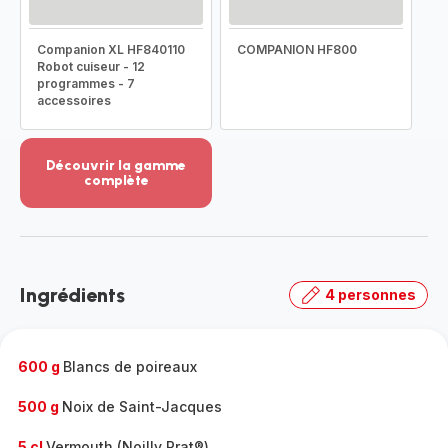
Companion XL HF840110
COMPANION HF800
Robot cuiseur - 12
programmes - 7
accessoires
Découvrir la gamme
complète
Voir
plus...
-
Découvrir
la
Ingrédients
4 personnes
gamme
complète
-
600 g
Blancs de poireaux
500 g
Noix de Saint-Jacques
5 cl
Vermouth (Noilly Prat®)