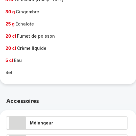
30 g
Gingembre
25 g
Échalote
20 cl
Fumet de poisson
20 cl
Crème liquide
5 cl
Eau
Sel
Accessoires
Mélangeur