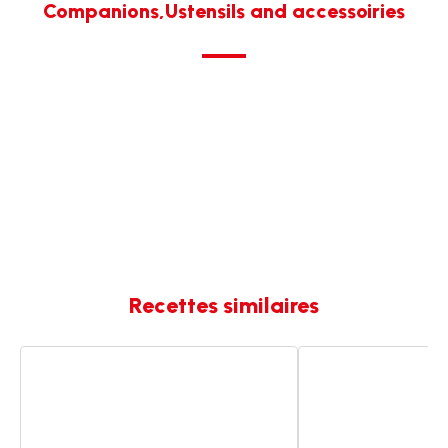
Companions,Ustensils and accessoiries
Recettes similaires
Papillotes
Saint-
de
Jacques
Saint-
aux
Jacques
mélange
aux
de