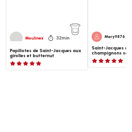
girolles
champignons
et
sauce
butternut
gorgonzola
Mary9876
32min
Moulinex
Saint-Jacques au
Papillotes de Saint-Jacques aux
champignons sau
girolles et butternut
Avis
ratings.NaN
5
étoiles
(moyenne)