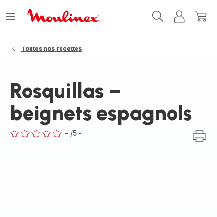
Accueil
Ouvrir
Mon
Mon
Moulinex
le
compte
panie
menu
Toutes nos recettes
Rosquillas –
beignets espagnols
-
/5
-
ratings.0