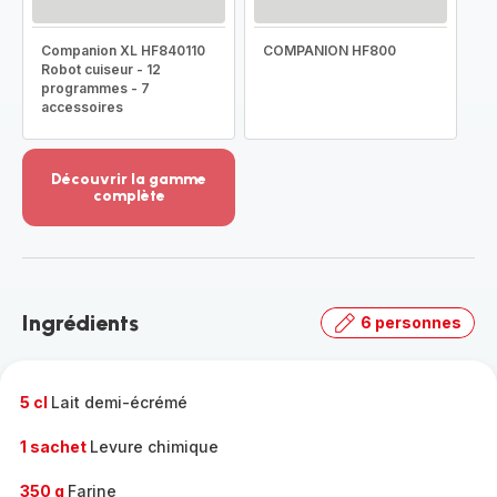
Companion XL HF840110
COMPANION HF800
Robot cuiseur - 12
programmes - 7
accessoires
Découvrir la gamme
complète
Voir
plus...
-
Découvrir
la
Ingrédients
6 personnes
gamme
complète
-
5 cl
Lait demi-écrémé
1 sachet
Levure chimique
350 g
Farine