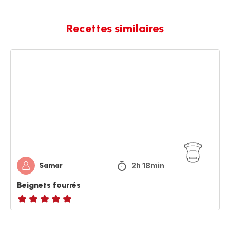
Recettes similaires
Beignets
fourrés
2h 18min
Samar
Beignets fourrés
ratings.NaN