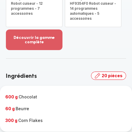
Robot cuiseur - 12
HF9354F0 Robot cuiseur -
programmes - 7
14 programmes
accessoires
automatiques - 5
accessoires
Découvrir la gamme
complète
Voir
plus...
-
Découvrir
la
Ingrédients
20 pièces
gamme
complète
-
600 g
Chocolat
60 g
Beurre
300 g
Corn Flakes