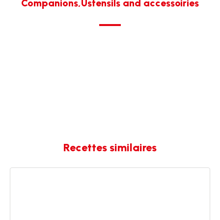
Companions,Ustensils and accessoiries
Recettes similaires
Tarte
aux
pommes
bouquet
de