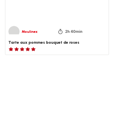
roses
2h 40min
Moulinex
Tarte aux pommes bouquet de roses
ratings.NaN