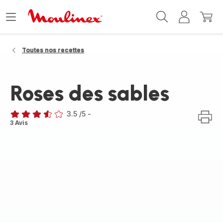
Accueil
Ouvrir
Mon
Mon
Moulinex
le
compte
panie
menu
Toutes nos recettes
Roses des sables
3.5
/5
-
ratings.3.5
3 Avis