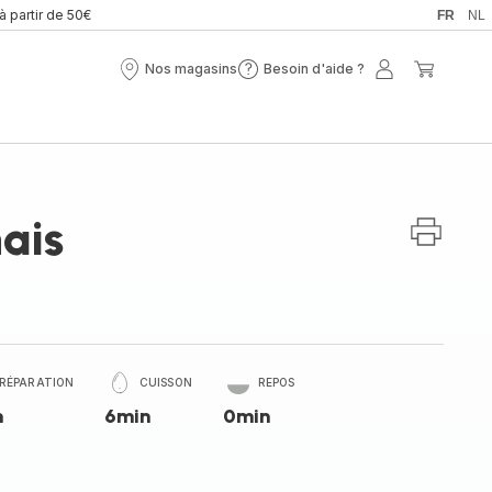
 à partir de 50€
FR
NL
Nos magasins
Besoin d'aide ?
Nos
Besoin
Mon
Mon
magasins
d'aide
compte
panier
?
ais
RÉPARATION
CUISSON
REPOS
n
6min
0min