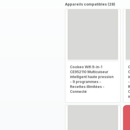
Appareils compatibles (28)
Cookeo Wifi 9-in-1
C
CE952110 Multicuiseur
C
intelligent haute pression
i
- 9 programmes -
-
Recettes illimitées -
R
Connecté
C
i