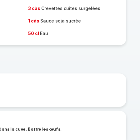
3 càs
Crevettes cuites surgelées
1 càs
Sauce soja sucrée
50 cl
Eau
dans la cuve. Battre les œufs.