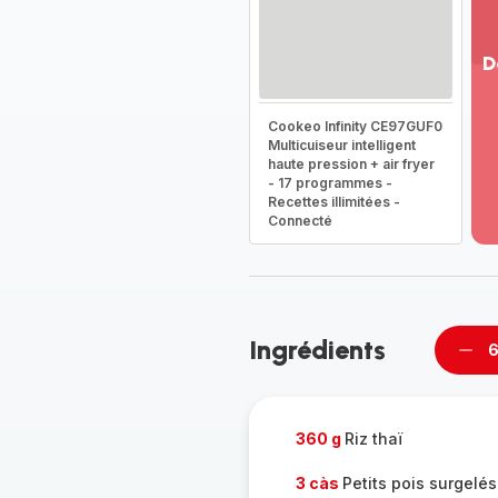
D
Vo
Cookeo Infinity CE97GUF0
pl
Multicuiseur intelligent
-
haute pression + air fryer
Dé
- 17 programmes -
la
Recettes illimitées -
g
Connecté
co
-
Ingrédients
6
Supp
per
360 g
Riz thaï
3 càs
Petits pois surgelés