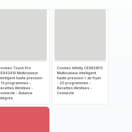
ookeo Touch Pro
Cookeo Infinity CE9828F0
E943410 Multicuiseur
Multicuiseur intelligent
ntelligent haute pression
haute pression + air fryer
 13 programmes -
- 20 programmes -
ecettes illimitées -
Recettes illimitées -
onnecté - Balance
Connecté
ntégrée