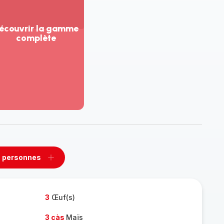
écouvrir la gamme
complète
ir
us...
couvrir
amme
mplète
 personnes
rimer
Ajouter
sonnes
personnes
3
Œuf(s)
3 càs
Maïs