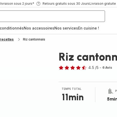
ivraison sous 2 jours*
Retours gratuits sous 30 Jours
Livraison gratuite
econditionnés
Nos accessoires
Nos services
En cuisine !
recettes
Riz cantonnais
Riz cantonn
4.5
/5
-
6 Avis
ratings.4.5
TEMPS TOTAL
P
11min
5mi