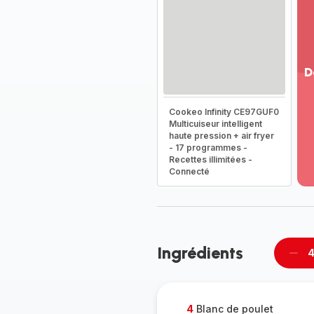
D
Vo
Cookeo Infinity CE97GUF0
pl
Multicuiseur intelligent
-
haute pression + air fryer
Dé
- 17 programmes -
la
Recettes illimitées -
g
Connecté
co
-
Ingrédients
4
Supp
per
4
Blanc de poulet