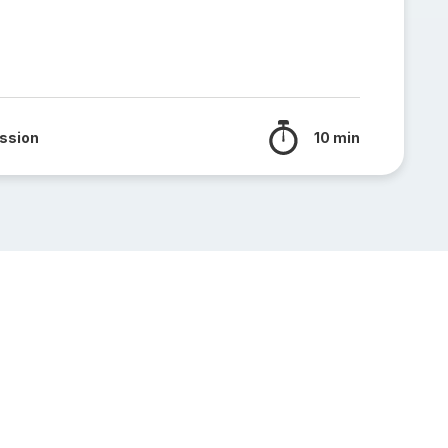
ssion
10 min