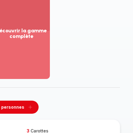
écouvrir la gamme
complète
ir
us...
couvrir
amme
mplète
 personnes
rimer
Ajouter
sonnes
personnes
3
Carottes