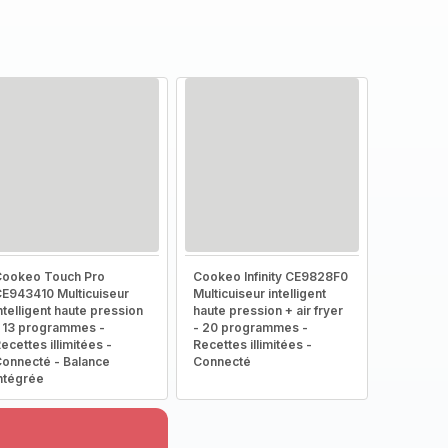
ookeo Touch Pro
Cookeo Infinity CE9828F0
E943410 Multicuiseur
Multicuiseur intelligent
ntelligent haute pression
haute pression + air fryer
 13 programmes -
- 20 programmes -
ecettes illimitées -
Recettes illimitées -
onnecté - Balance
Connecté
ntégrée