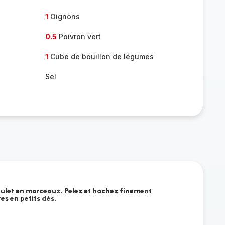
1
Oignons
0.5
Poivron vert
1
Cube de bouillon de légumes
Sel
oulet en morceaux. Pelez et hachez finement
es en petits dés.