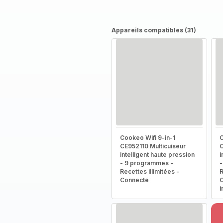
Appareils compatibles (31)
Cookeo Wifi 9-in-1
C
CE952110 Multicuiseur
C
intelligent haute pression
i
- 9 programmes -
-
Recettes illimitées -
R
Connecté
C
i