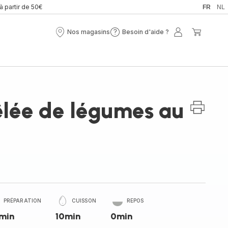
 à partir de 50€
FR
NL
Nos magasins
Besoin d'aide ?
Nos
Besoin
Mon
Mon
magasins
d'aide
compte
panier
?
êlée de légumes au
PRÉPARATION
CUISSON
REPOS
min
10min
0min