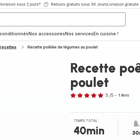
ivraison sous 2 jours*
Retours gratuits sous 30 Jours
Livraison gratuite
econditionnés
Nos accessoires
Nos services
En cuisine !
recettes
Recette poêlée de légumes au poulet
Recette po
poulet
5
/5
-
1 Avis
Avis
5
étoiles
(moyenne)
TEMPS TOTAL
40min
30