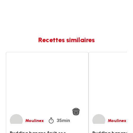
Recettes similaires
Pudding
Pudding
banane
banane
fruit
fruit
sec
sec
35min
Moulinex
Moulinex