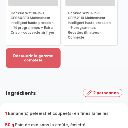
Cookeo Wifi 10-in-1
Cookeo Wifi 9-in-1
CE96X8F0 Multicuiseur
CE952110 Multicuiseur
intelligent haute pression
intelligent haute pression
- 14 programmes + Extra
- 9 programmes -
Crisp - couvercle air fryer
Recettes illimitées -
Connecté
Découvrir la gamme
complète
Voir
plus...
-
Découvrir
la
Ingrédients
2 personnes
gamme
complète
-
1
Banane(s) pelée(s) et coupée(s) en fines lamelles
50 g
Pain de mie sans la croûte, émietté