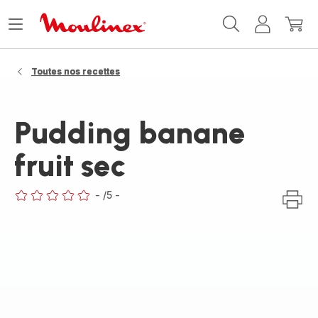
Accueil
Ouvrir
Mon
Mon
Moulinex
le
compte
panie
menu
Toutes nos recettes
Pudding banane
fruit sec
-
/5
-
ratings.0