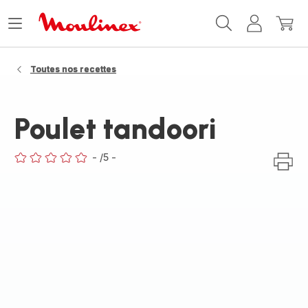
Accueil
Ouvrir
Mon
Mon
Moulinex
le
compte
panie
menu
Toutes nos recettes
Poulet tandoori
-
/5
-
ratings.0