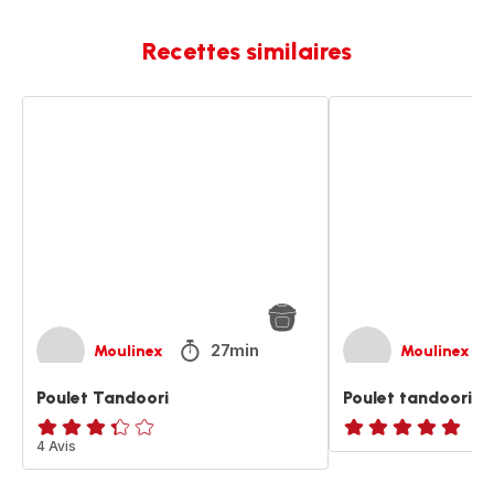
Recettes similaires
Poulet
Poulet
Tandoori
tandoori
27min
Moulinex
Moulinex
Poulet Tandoori
Poulet tandoori
ratings.3.3
4 Avis
ratings.NaN