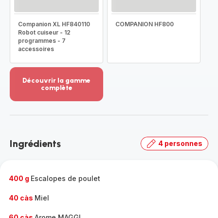
Companion XL HF840110
COMPANION HF800
Robot cuiseur - 12
programmes - 7
accessoires
Découvrir la gamme
complète
Voir
plus...
-
Découvrir
la
Ingrédients
4 personnes
gamme
complète
-
400 g
Escalopes de poulet
40 càs
Miel
60 càs
Arome MAGGI