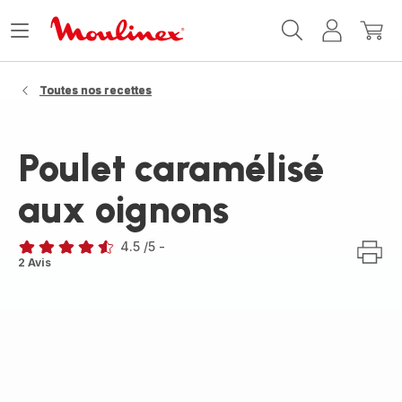
Accueil
Ouvrir
Mon
Mon
Moulinex
le
compte
panie
menu
Toutes nos recettes
Poulet caramélisé
aux oignons
4.5
/5
-
ratings.4.5
2 Avis