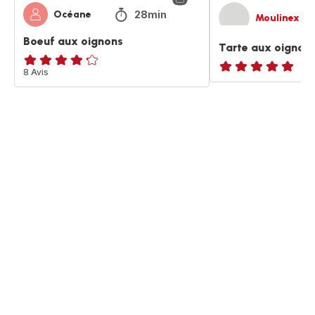
28min
Océane
Moulinex
Boeuf aux oignons
Tarte aux oignon
ratings.4.2
8 Avis
ratings.NaN