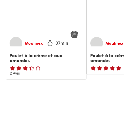
et
et
aux
aux
amandes
amandes
37min
Moulinex
Moulinex
Poulet à la crème et aux
Poulet à la crème 
amandes
amandes
ratings.3.4
2 Avis
ratings.NaN