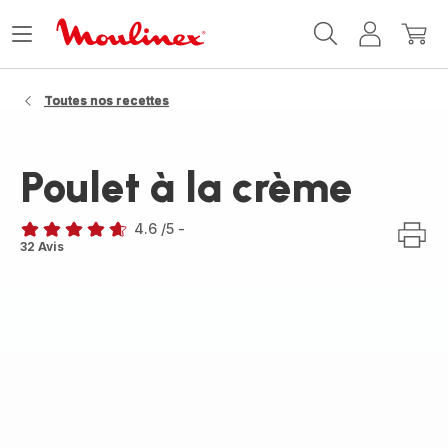
Accueil
Ouvrir
Mon
Mon
Moulinex
le
compte
panie
menu
Toutes nos recettes
Poulet à la crème
4.6
/5
-
ratings.4.6
32 Avis