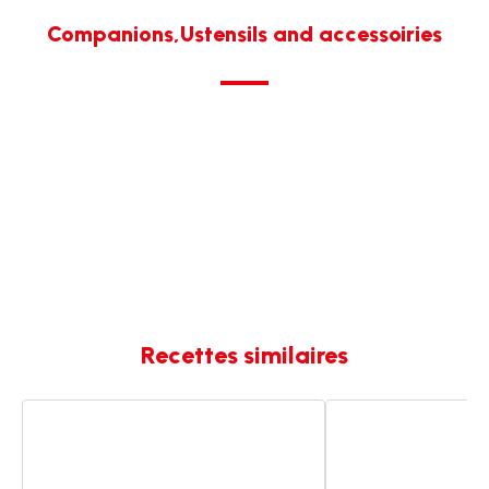
Companions,Ustensils and accessoiries
Recettes similaires
Poulet
Poulet
à
à
la
la
crème
crème