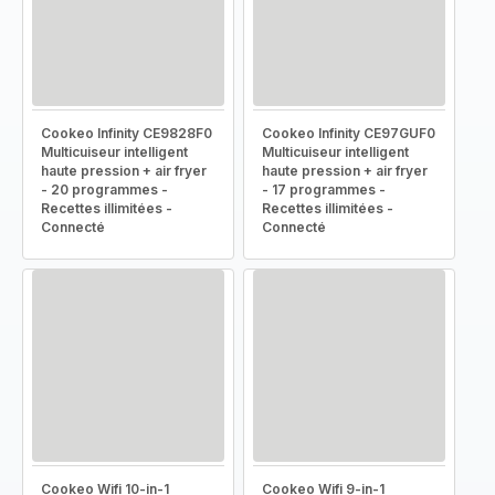
Cookeo Infinity CE9828F0
Cookeo Infinity CE97GUF0
Multicuiseur intelligent
Multicuiseur intelligent
haute pression + air fryer
haute pression + air fryer
- 20 programmes -
- 17 programmes -
Recettes illimitées -
Recettes illimitées -
Connecté
Connecté
Cookeo Wifi 10-in-1
Cookeo Wifi 9-in-1