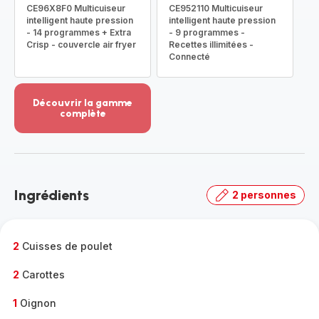
CE96X8F0 Multicuiseur
CE952110 Multicuiseur
intelligent haute pression
intelligent haute pression
- 14 programmes + Extra
- 9 programmes -
Crisp - couvercle air fryer
Recettes illimitées -
Connecté
Découvrir la gamme
complète
Voir
plus...
-
Découvrir
la
Ingrédients
2 personnes
gamme
complète
-
2
Cuisses de poulet
2
Carottes
1
Oignon