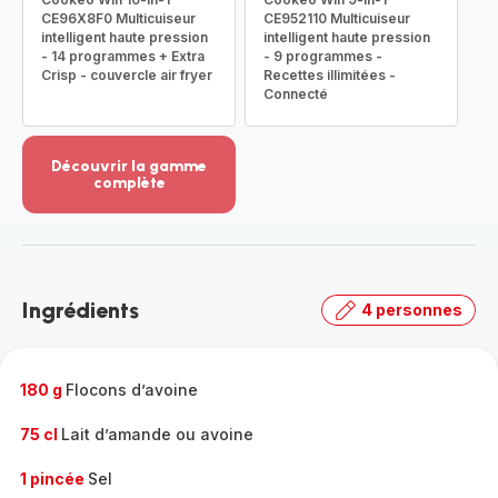
CE96X8F0 Multicuiseur
CE952110 Multicuiseur
intelligent haute pression
intelligent haute pression
- 14 programmes + Extra
- 9 programmes -
Crisp - couvercle air fryer
Recettes illimitées -
Connecté
Découvrir la gamme
complète
Voir
plus...
-
Découvrir
la
Ingrédients
4 personnes
gamme
complète
-
180 g
Flocons d’avoine
75 cl
Lait d’amande ou avoine
1 pincée
Sel