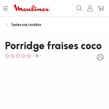
Accueil
Ouvrir
Mon
Mon
Moulinex
le
compte
panie
menu
Toutes nos recettes
Porridge fraises coco
-
/5
-
ratings.0