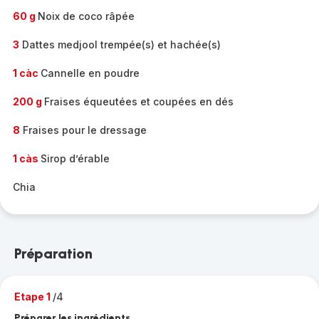
60 g
Noix de coco râpée
3
Dattes medjool trempée(s) et hachée(s)
1 càc
Cannelle en poudre
200 g
Fraises équeutées et coupées en dés
8
Fraises pour le dressage
1 càs
Sirop d’érable
Chia
Préparation
Etape 1
/4
Préparer les ingrédients.