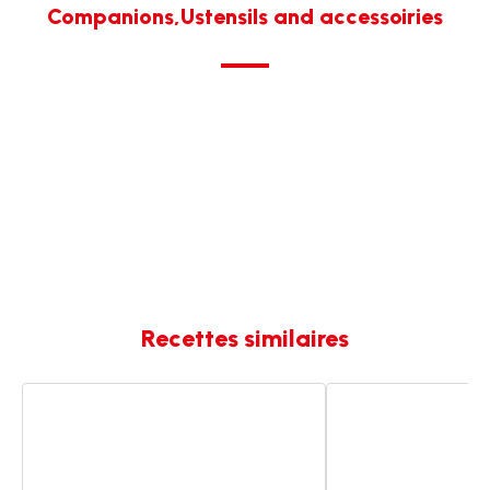
Companions,Ustensils and accessoiries
Recettes similaires
Crêpes
Porridge
à
chocolat
la
noisettes
noix
de