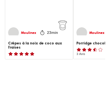
coco
aux
fraises
23min
Moulinex
Moulinex
Crêpes à la noix de coco aux
Porridge chocolat
fraises
ratings.3.5
3 Avis
ratings.NaN