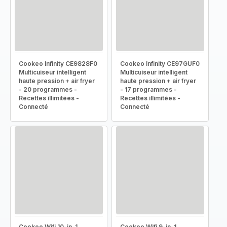
Cookeo Infinity CE9828F0
Cookeo Infinity CE97GUF0
Multicuiseur intelligent
Multicuiseur intelligent
haute pression + air fryer
haute pression + air fryer
- 20 programmes -
- 17 programmes -
Recettes illimitées -
Recettes illimitées -
Connecté
Connecté
Cookeo Wifi 10-in-1
Cookeo Wifi 9-in-1