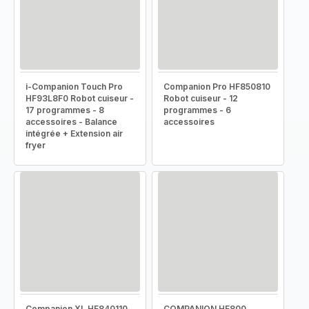
i-Companion Touch Pro
Companion Pro HF850810
HF93L8F0 Robot cuiseur -
Robot cuiseur - 12
17 programmes - 8
programmes - 6
accessoires - Balance
accessoires
intégrée + Extension air
fryer
Companion XL HF840110
COMPANION HF800