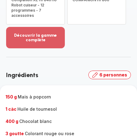
Robot cuiseur - 12
programmes - 7
accessoires
Découvrir la gamme
complète
Voir
plus...
-
Découvrir
la
Ingrédients
6 personnes
gamme
complète
-
150 g
Maïs à popcorn
1 càc
Huile de tournesol
400 g
Chocolat blanc
3 goutte
Colorant rouge ou rose