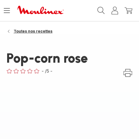
Accueil
Ouvrir
Mon
Mon
Moulinex
le
compte
panie
menu
Toutes nos recettes
Pop-corn rose
-
/5
-
ratings.0