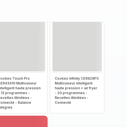
ookeo Touch Pro
Cookeo Infinity CE9828F0
E943410 Multicuiseur
Multicuiseur intelligent
ntelligent haute pression
haute pression + air fryer
 13 programmes -
- 20 programmes -
ecettes illimitées -
Recettes illimitées -
onnecté - Balance
Connecté
ntégrée