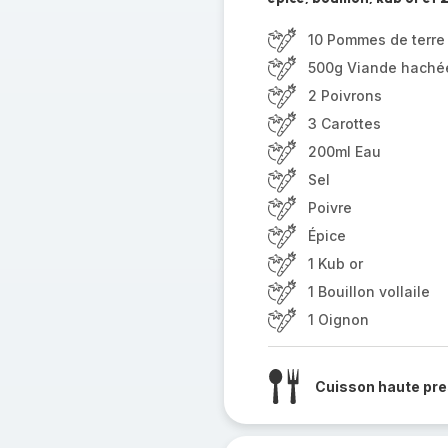
10 Pommes de terre
500g Viande haché
2 Poivrons
3 Carottes
200ml Eau
Sel
Poivre
Épice
1 Kub or
1 Bouillon vollaile
1 Oignon
Cuisson haute pre