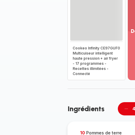
D
Vo
Cookeo Infinity CE97GUF0
pl
Multicuiseur intelligent
-
haute pression + air fryer
Dé
- 17 programmes -
la
Recettes illimitées -
g
Connecté
co
-
Ingrédients
4
Supp
per
10
Pommes de terre