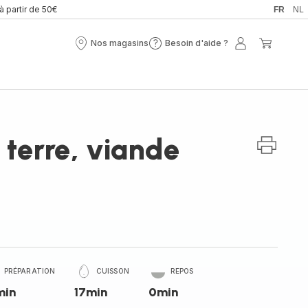
 à partir de 50€
FR
NL
Nos magasins
Besoin d'aide ?
Nos
Besoin
Mon
Mon
magasins
d'aide
compte
panier
?
terre, viande
PRÉPARATION
CUISSON
REPOS
min
17min
0min