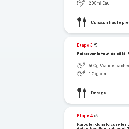
200ml Eau
Cuisson haute pre
Etape 3
/5
Préserver le tout de côté. 
500g Viande haché
1 Oignon
Dorage
Etape 4
/5
Rajouter dans la cuve les p
épice, bouillon, kub or et