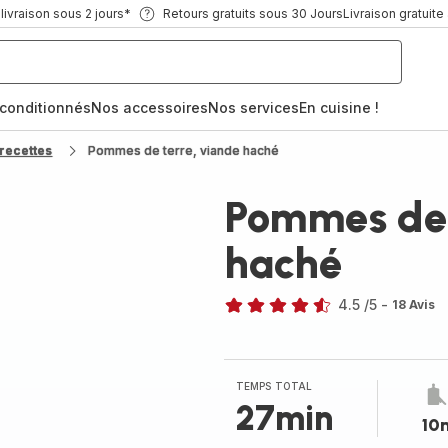
ivraison sous 2 jours*
Retours gratuits sous 30 Jours
Livraison gratuite
econditionnés
Nos accessoires
Nos services
En cuisine !
recettes
Pommes de terre, viande haché
Pommes de 
haché
4.5
/5
-
18 Avis
ratings.4.5
TEMPS TOTAL
27min
10