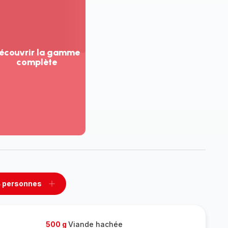
écouvrir la gamme
complète
ir
us...
couvrir
amme
mplète
 personnes
rimer
Ajouter
sonnes
personnes
500 g
Viande hachée