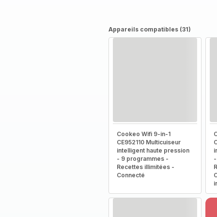
Appareils compatibles (31)
Cookeo Wifi 9-in-1
C
CE952110 Multicuiseur
C
intelligent haute pression
i
- 9 programmes -
-
Recettes illimitées -
R
Connecté
C
i