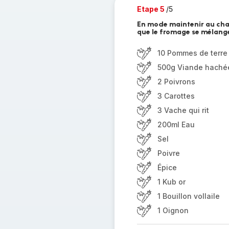
Etape 5
/5
En mode maintenir au chau
que le fromage se mélange
10 Pommes de terre
500g Viande haché
2 Poivrons
3 Carottes
3 Vache qui rit
200ml Eau
Sel
Poivre
Épice
1 Kub or
1 Bouillon vollaile
1 Oignon