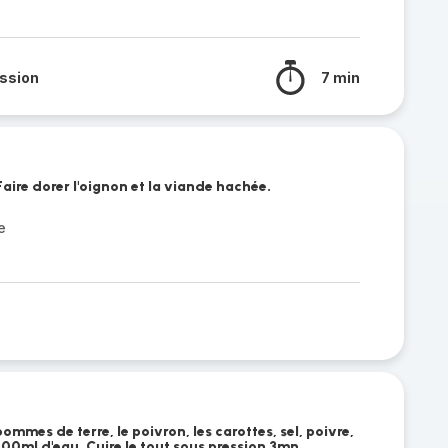
ssion
7 min
Faire dorer l'oignon et la viande hachée.
e
ommes de terre, le poivron, les carottes, sel, poivre,
 200ml d'eau. Cuire le tout sous pression 3mn.