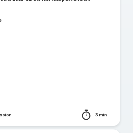
e
ssion
3 min